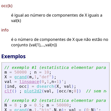
occ(k)
é igual ao número de componentes de X iguais a
val(k)
info
é o número de componentes de X que não estão no
conjunto {val(1),...,val(n)}
Exemplos
// exemplo #1 (estatística elementar para U
m
=
50000
;
n
=
10
;
X
=
grand
(
m
,
1
,
"
def
"
)
;
val
=
linspace
(
0
,
1
,
n
+
1
)
'
;
[
ind
,
occ
]
=
dsearch
(
X
,
val
)
;
clf
(
)
;
plot2d2
(
val
,
[
occ
/
m
;
0
]
)
// sem nor
// exemplo #2 (estatística elementar para B
N
=
8
;
p
=
0.5
;
m
=
50000
;
X
=
grand
(
m
,
1
,
"
bin
"
,
N
,
p
)
;
val
=
(
0
:
N
)
'
;