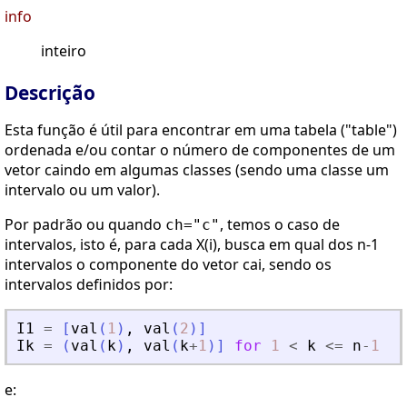
info
inteiro
Descrição
Esta função é útil para encontrar em uma tabela ("table")
ordenada e/ou contar o número de componentes de um
vetor caindo em algumas classes (sendo uma classe um
intervalo ou um valor).
Por padrão ou quando
, temos o caso de
ch="c"
intervalos, isto é, para cada X(i), busca em qual dos n-1
intervalos o componente do vetor cai, sendo os
intervalos definidos por:
I1
=
[
val
(
1
)
,
val
(
2
)
]
Ik
=
(
val
(
k
)
,
val
(
k
+
1
)
]
for
1
<
k
<=
n
-
1
;
e: