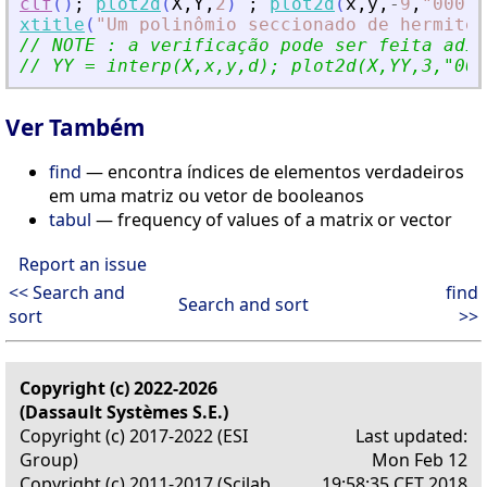
clf
(
)
;
plot2d
(
X
,
Y
,
2
)
;
plot2d
(
x
,
y
,
-
9
,
"
000
"
)
xtitle
(
"
Um polinômio seccionado de hermite
"
// NOTE : a verificação pode ser feita adic
// YY = interp(X,x,y,d); plot2d(X,YY,3,
"
000
Ver Também
find
— encontra índices de elementos verdadeiros
em uma matriz ou vetor de booleanos
tabul
— frequency of values of a matrix or vector
Report an issue
<< Search and
find
Search and sort
sort
>>
Copyright (c) 2022-2026
(Dassault Systèmes S.E.)
Copyright (c) 2017-2022 (ESI
Last updated:
Group)
Mon Feb 12
Copyright (c) 2011-2017 (Scilab
19:58:35 CET 2018