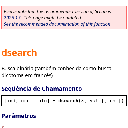
Please note that the recommended version of Scilab is
2026.1.0
. This page might be outdated.
See the recommended documentation of this function
dsearch
Busca binária (também conhecida como busca
dicótoma em francês)
Seqüência de Chamamento
[
ind
, 
occ
, 
info
] = 
dsearch
(
X
, 
val
 [, 
ch
 ])
Parâmetros
X