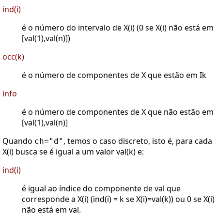
ind(i)
é o número do intervalo de X(i) (0 se X(i) não está em
[val(1),val(n)])
occ(k)
é o número de componentes de X que estão em Ik
info
é o número de componentes de X que não estão em
[val(1),val(n)]
Quando
, temos o caso discreto, isto é, para cada
ch="d"
X(i) busca se é igual a um valor val(k) e:
ind(i)
é igual ao índice do componente de val que
corresponde a X(i) (ind(i) = k se X(i)=val(k)) ou 0 se X(i)
não está em val.