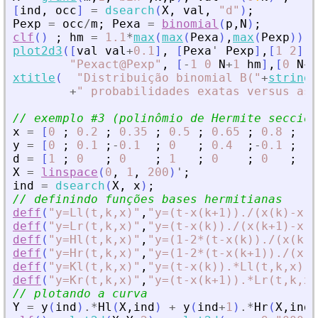
[
ind
,
occ
]
=
dsearch
(
X
,
val
,
"
d
"
)
;
Pexp
=
occ
/
m
;
Pexa
=
binomial
(
p
,
N
)
;
clf
(
)
;
hm
=
1.1
*
max
(
max
(
Pexa
)
,
max
(
Pexp
)
)
;
plot2d3
(
[
val
val
+
0.1
]
,
[
Pexa
'
Pexp
]
,
[
1
2
]
,
"
"
Pexact@Pexp
"
,
[
-
1
0
N
+
1
hm
]
,
[
0
N
+
2
xtitle
(
"
Distribuição binomial B(
"
+
string
(
+
"
 probabilidades exatas versus as 
// exemplo #3 (polinômio de Hermite seccion
x
=
[
0
;
0.2
;
0.35
;
0.5
;
0.65
;
0.8
;
1
y
=
[
0
;
0.1
;
-
0.1
;
0
;
0.4
;
-
0.1
;
0
d
=
[
1
;
0
;
0
;
1
;
0
;
0
;
-
1
X
=
linspace
(
0
,
1
,
200
)
'
;
ind
=
dsearch
(
X
,
x
)
;
// definindo funções bases hermitianas
deff
(
"
y=Ll(t,k,x)
"
,
"
y=(t-x(k+1))./(x(k)-x(k
deff
(
"
y=Lr(t,k,x)
"
,
"
y=(t-x(k))./(x(k+1)-x(k
deff
(
"
y=Hl(t,k,x)
"
,
"
y=(1-2*(t-x(k))./(x(k)-
deff
(
"
y=Hr(t,k,x)
"
,
"
y=(1-2*(t-x(k+1))./(x(k
deff
(
"
y=Kl(t,k,x)
"
,
"
y=(t-x(k)).*Ll(t,k,x).^
deff
(
"
y=Kr(t,k,x)
"
,
"
y=(t-x(k+1)).*Lr(t,k,x)
// plotando a curva
Y
=
y
(
ind
)
.*
Hl
(
X
,
ind
)
+
y
(
ind
+
1
)
.*
Hr
(
X
,
ind
)