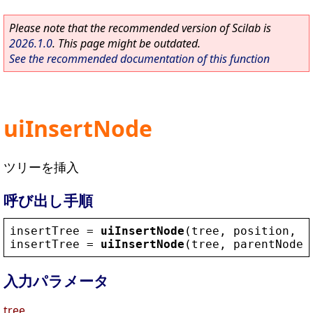
Please note that the recommended version of Scilab is
2026.1.0
. This page might be outdated.
See the recommended documentation of this function
uiInsertNode
ツリーを挿入
呼び出し手順
insertTree
 = 
uiInsertNode
(
tree
, 
position
, 
n
insertTree
 = 
uiInsertNode
(
tree
, 
parentNode
,
入力パラメータ
tree