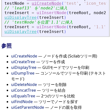
testNode
=
uiCreateNode
(
'
test
'
,
'
icon_test
'
// 
'
leaf13
'
 を
'
node2
'
に挿入
treeInsert
=
uiInsertNode
(
treeRoot
,
node2
,
uiDisplayTree
(
treeInsert
)
// 
'
testNode
'
を位置
'
1.1
'
に挿入
treeInsert
=
uiInsertNode
(
treeRoot
,
'
1.1
'
,
uiDisplayTree
(
treeInsert
)
参照
uiCreateNode
— ノードを作成 (Scilabツリー用)
uiCreateTree
— ツリーを作成
uiDisplayTree
— GUIモードでツリーを印刷
uiDumpTree
— コンソールでツリーを印刷 (テキスト
モード)
uiDeleteNode
— ツリーを削除
uiConcatTree
— ツリーを結合
uiEqualsTree
— 2つのツリーを比較
uiFindNode
— ツリーでノードを探す
uiGetParentNode
— ノードの親を取得