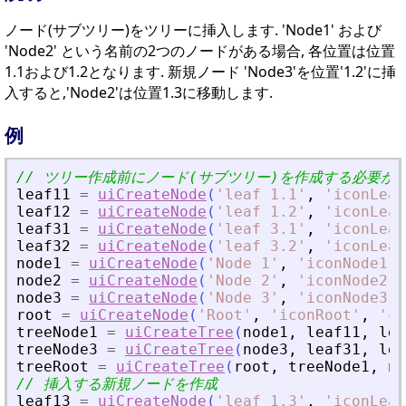
ノード(サブツリー)をツリーに挿入します. 'Node1' および
'Node2' という名前の2つのノードがある場合, 各位置は位置
1.1および1.2となります. 新規ノード 'Node3'を位置'1.2'に挿
入すると,'Node2'は位置1.3に移動します.
例
// ツリー作成前にノード(サブツリー)を作成する必要が
leaf11
=
uiCreateNode
(
'
leaf 1.1
'
,
'
iconLeaf
leaf12
=
uiCreateNode
(
'
leaf 1.2
'
,
'
iconLeaf
leaf31
=
uiCreateNode
(
'
leaf 3.1
'
,
'
iconLeaf
leaf32
=
uiCreateNode
(
'
leaf 3.2
'
,
'
iconLeaf
node1
=
uiCreateNode
(
'
Node 1
'
,
'
iconNode1
'
,
node2
=
uiCreateNode
(
'
Node 2
'
,
'
iconNode2
'
,
node3
=
uiCreateNode
(
'
Node 3
'
,
'
iconNode3
'
,
root
=
uiCreateNode
(
'
Root
'
,
'
iconRoot
'
,
'
ca
treeNode1
=
uiCreateTree
(
node1
,
leaf11
,
lea
treeNode3
=
uiCreateTree
(
node3
,
leaf31
,
lea
treeRoot
=
uiCreateTree
(
root
,
treeNode1
,
no
// 挿入する新規ノードを作成
leaf13
=
uiCreateNode
(
'
leaf 1.3
'
,
'
iconLeaf