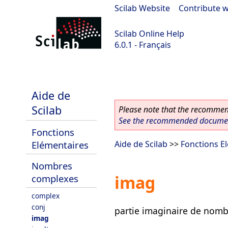
Scilab Website
|
Contribute w
Scilab Online Help
6.0.1 - Français
Scilab 6.0.1
Aide de
Scilab
Please note that the recommend
See the recommended document
Fonctions
Elémentaires
Aide de Scilab
>>
Fonctions E
Nombres
imag
complexes
complex
conj
partie imaginaire de nomb
imag