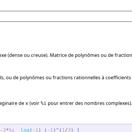
exe (dense ou creuse). Matrice de polynômes ou de fractions
, ou de polynômes ou fractions rationnelles à coefficients
maginaire de
(voir
pour entrer des nombres complexes)
x
%i
-
3
*
%i
log
(
-
1
)
(
-
1
)
^
(
1
/
3
)
]