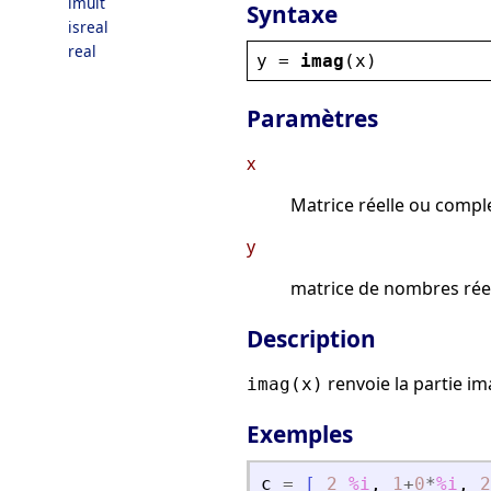
imult
Syntaxe
isreal
real
y
 = 
imag
(
x
)
Paramètres
x
Matrice réelle ou compl
y
matrice de nombres réels
Description
renvoie la partie i
imag(x)
Exemples
c
=
[
2
%i
,
1
+
0
*
%i
,
2