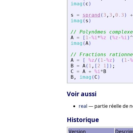
imag
(
c
)
s
=
sprand
(
3
,
3
,
0.3
)
+
imag
(
s
)
// Polynômes complexe
A
=
[
1
-
%i
*
%z
(
%z
-
%i
)
^
imag
(
A
)
// Fractions rationne
A
=
[
%z
/
(
1
-
%z
)
(
1
-
%
B
=
A
(
1
,
[
2
1
]
)
;
C
=
A
+
%i
*
B
B
,
imag
(
C
)
Voir aussi
real
— partie réelle de 
Historique
Version
Descrip