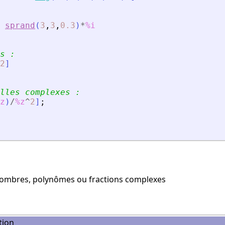
sprand
(
3
,
3
,
0.3
)
*
%i
s :
2
]
lles complexes :
z
)
/
%z
^
2
]
;
nombres, polynômes ou fractions complexes
tion