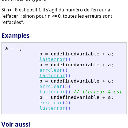
Si
est positif, il s'agit du numéro de l'erreur à
n> 0
"effacer"; sinon pour n <= 0, toutes les erreurs sont
"effacées".
Examples
a
=
1
;
b
=
undefinedvariable
+
a
;
lasterror
(
)
b
=
undefinedvariable
+
a
;
errclear
(
)
lasterror
(
)
b
=
undefinedvariable
+
a
;
errclear
(
5
)
lasterror
(
)
// l
'
erreur 4 est t
b
=
undefinedvariable
+
a
;
errclear
(
4
)
lasterror
(
)
Voir aussi