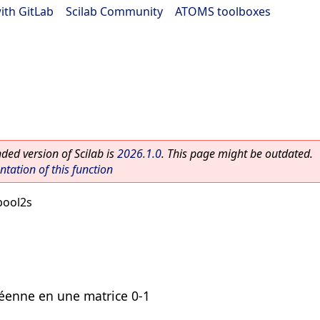
ith GitLab
|
Scilab Community
|
ATOMS toolboxes
ed version of Scilab is
2026.1.0
. This page might be outdated.
ation of this function
bool2s
léenne en une matrice 0-1