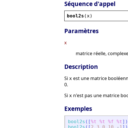
Séquence d'appel
bool2s
(
x
)
Paramètres
x
matrice réelle, complex
Description
Si
est une matrice booléen
x
0.
Si
n'est pas une matrice bo
x
Exemples
bool2s
(
[
%t
%t
%f
%t
]
)
bool2s
(
[
2.3
0
10
-
1
]
)