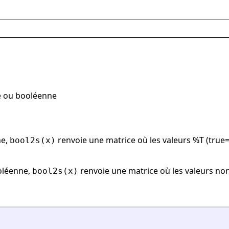
e ou booléenne
ne,
renvoie une matrice où les valeurs %T (true=
bool2s(x)
oléenne,
renvoie une matrice où les valeurs non
bool2s(x)