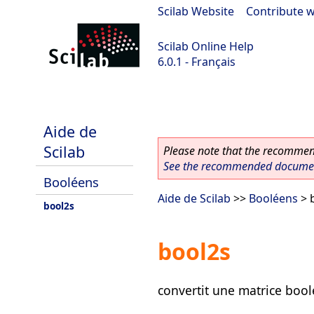
Scilab Website
|
Contribute w
Scilab Online Help
6.0.1 - Français
Scilab 6.0.1
Aide de
Scilab
Please note that the recommend
See the recommended document
Booléens
Aide de Scilab
>>
Booléens
> 
bool2s
bool2s
convertit une matrice boo