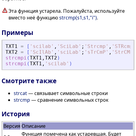
Эта функция устарела. Пожалуйста, используйте
вместо неё функцию
strcmp(s1,s1,"i")
.
Примеры
TXT1
=
[
'
scilab
'
,
'
SciLab
'
;
'
Strcmp
'
,
'
STRcmp
'
TXT2
=
[
'
ScIlAb
'
,
'
sciLab
'
;
'
sTrCmP
'
,
'
StrCMP
'
strcmpi
(
TXT1
,
TXT2
)
strcmpi
(
TXT1
,
'
scilab
'
)
Смотрите также
strcat
— связывает символьные строки
strcmp
— сравнение символьных строк
История
Версия
Описание
Функция помечена как устаревшая. Будет