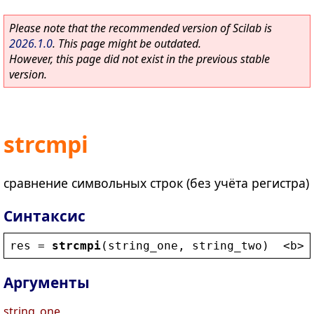
Please note that the recommended version of Scilab is
2026.1.0
. This page might be outdated.
However, this page did not exist in the previous stable
version.
strcmpi
сравнение символьных строк (без учёта регистра)
Синтаксис
res
 = 
strcmpi
(
string_one
, 
string_two
)  
<
b
>
Э
Аргументы
string_one