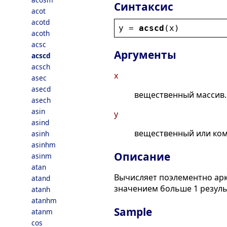
Синтаксис
acot
acotd
y
 = 
acscd
(
x
)
acoth
acsc
Аргументы
acscd
acsch
x
asec
asecd
вещественный массив.
asech
asin
y
asind
вещественный или ком
asinh
asinhm
Описание
asinm
atan
Вычисляет поэлементно арк
atand
значением больше 1 резуль
atanh
atanhm
Sample
atanm
cos