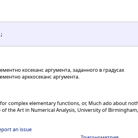
;
ментно косеканс аргумента, заданного в градусах
ементно арккосеканс аргумента.
 for complex elementary functions, or, Much ado about noth
of the Art in Numerical Analysis, University of Birmingham, 
eport an issue
Тригонометрия