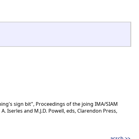
ing's sign bit", Proceedings of the joing IMA/SIAM
A. Iserles and M.J.D. Powell, eds, Clarendon Press,
acsch >>