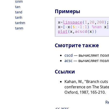
sinm
tan
Примеры
tand
tanh
x
=
linspace
(
1
,
20
,
200
)
;
tanhm
x
=
[
-
x
(
$
:
-
1
:
1
)
%nan
x
]
tanm
plot
(
x
,
acscd
(
x
)
)
Смотрите также
cscd
— вычисляет поэле
acsc
— вычисляет поэл
Сcылки
Kahan, W., "Branch cuts
conference on The State 
Oxford, 1987, 165-210.
R
<< acsc