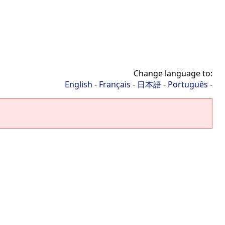
Change language to:
English
-
Français
-
日本語
-
Português
-