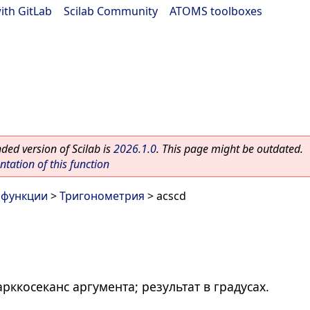
ith GitLab
|
Scilab Community
|
ATOMS toolboxes
ed version of Scilab is
2026.1.0
. This page might be outdated.
ation of this function
 функции
>
Тригонометрия
> acscd
ккосеканс аргумента; результат в градусах.