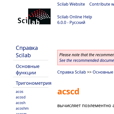
Scilab Website
|
Contribute w
Scilab Online Help
6.0.0 - Русский
Scilab 6.0.0
Справка
Scilab
Please note that the recommend
See the recommended document
Основные
функции
Справка Scilab
>>
Основные
Тригонометрия
acscd
acos
acosd
acosh
вычисляет поэлементно ар
acoshm
acosm