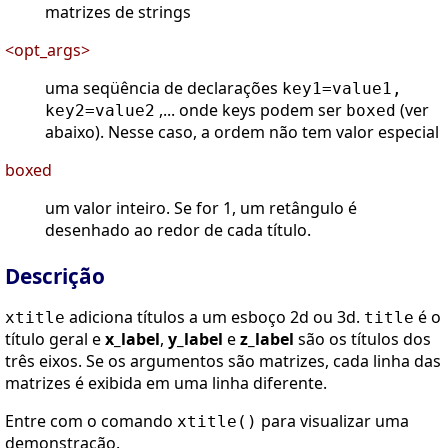
matrizes de strings
<opt_args>
uma seqüência de declarações
key1=value1,
,... onde keys podem ser
(ver
key2=value2
boxed
abaixo). Nesse caso, a ordem não tem valor especial
boxed
um valor inteiro. Se for 1, um retângulo é
desenhado ao redor de cada título.
Descrição
adiciona títulos a um esboço 2d ou 3d.
é o
xtitle
title
título geral e
x_label
,
y_label
e
z_label
são os títulos dos
três eixos. Se os argumentos são matrizes, cada linha das
matrizes é exibida em uma linha diferente.
Entre com o comando
para visualizar uma
xtitle()
demonstração.