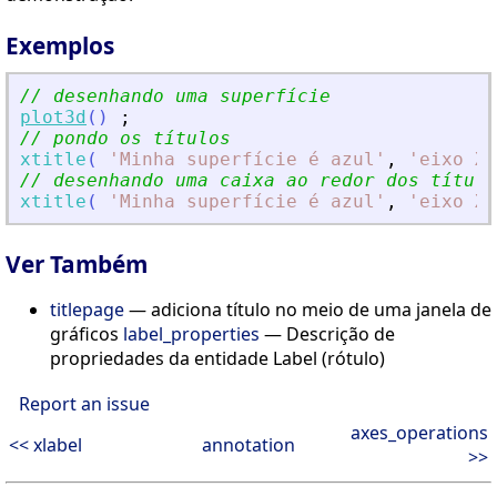
Exemplos
// desenhando uma superfície
plot3d
(
)
;
// pondo os títulos
xtitle
(
'
Minha superfície é azul
'
,
'
eixo X
'
// desenhando uma caixa ao redor dos título
xtitle
(
'
Minha superfície é azul
'
,
'
eixo X
'
Ver Também
titlepage
— adiciona título no meio de uma janela de
gráficos
label_properties
— Descrição de
propriedades da entidade Label (rótulo)
Report an issue
axes_operations
<< xlabel
annotation
>>