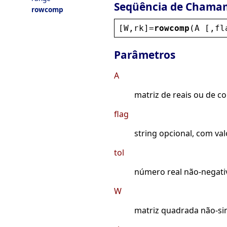
Seqüência de Chama
rowcomp
[
W
,
rk
]=
rowcomp
(
A
 [,
fl
Parâmetros
A
matriz de reais ou de c
flag
string opcional, com va
tol
número real não-negati
W
matriz quadrada não-si