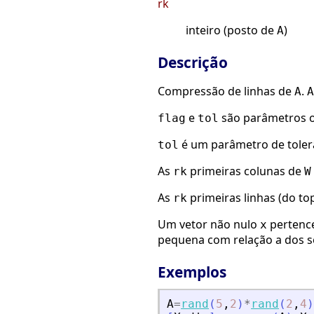
rk
inteiro (posto de
)
A
Descrição
Compressão de linhas de
.
A
A
e
são parâmetros o
flag
tol
é um parâmetro de toler
tol
As
primeiras colunas de
rk
W
As
primeiras linhas (do to
rk
Um vetor não nulo
pertence
x
pequena com relação a dos 
Exemplos
A
=
rand
(
5
,
2
)
*
rand
(
2
,
4
)