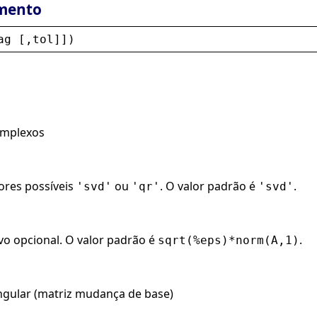
mento
ag
 [,
tol
]])
omplexos
lores possíveis
ou
. O valor padrão é
.
'svd'
'qr'
'svd'
vo opcional. O valor padrão é
.
sqrt(%eps)*norm(A,1)
ngular (matriz mudança de base)