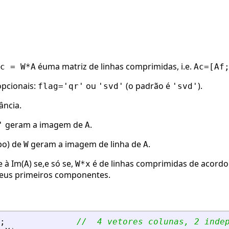
éuma matriz de linhas comprimidas, i.e.
c = W*A
Ac=[Af
pcionais:
ou
(o padrão é
).
flag='qr'
'svd'
'svd'
ância.
geram a imagem de
.
'
A
po) de
geram a imagem de linha de
.
W
A
 à Im(
) se,e só se,
é de linhas comprimidas de acord
A
W*x
seus primeiros componentes.
;
//  4 vetores colunas, 2 inde