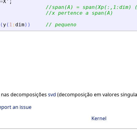
=
X
'
;
//span(A) = span(Xp(:,1:dim) 
//x pertence a span(A)
(
y
(
1
:
dim
)
)
// pequeno
 nas decomposições
svd
(decomposição em valores singul
eport an issue
Kernel