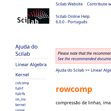
Scilab Website
|
Contribute w
Scilab Online Help
6.0.0 - Português
Scilab 6.0.0
Ajuda do
Scilab
Please note that the recommend
See the recommended document
Linear Algebra
Ajuda do Scilab
>>
Linear Alg
Kernel
colcomp
rowcomp
fullrf
fullrfk
im_inv
compressão de linhas, im
kernel
range