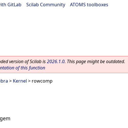
ith GitLab
|
Scilab Community
|
ATOMS toolboxes
ed version of Scilab is
2026.1.0
. This page might be outdated.
ation of this function
ebra
>
Kernel
> rowcomp
agem