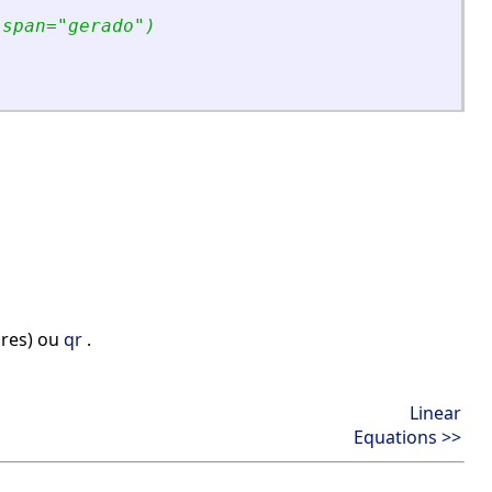
(span=
"
gerado
"
)
ares) ou
qr
.
Linear
Equations >>