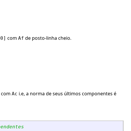
com
de posto-linha cheio.
;0]
Af
o com
i.e, a norma de seus últimos componentes é
Ac
pendentes