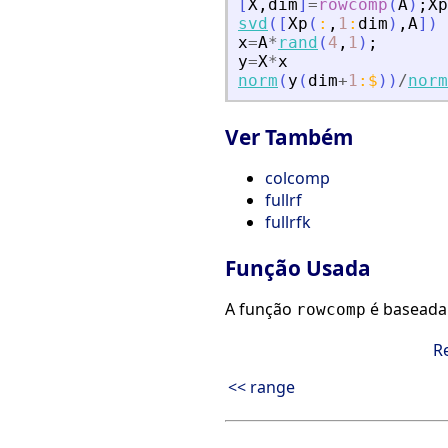
[
X
,
dim
]
=
rowcomp
(
A
)
;
Xp
svd
(
[
Xp
(
:
,
1
:
dim
)
,
A
]
)
x
=
A
*
rand
(
4
,
1
)
;
y
=
X
*
x
norm
(
y
(
dim
+
1
:
$
)
)
/
norm
Ver Também
colcomp
fullrf
fullrfk
Função Usada
A função
é baseada
rowcomp
R
<< range