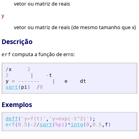
vetor ou matriz de reais
y
vetor ou matriz de reais (de mesmo tamanho que x)
Descrição
computa a função de erro:
erf
/
x
2
2
|
-
t
y
=
-
-
-
-
-
-
-
|
e
dt
sqrt
(
pi
)
/
0
Exemplos
deff
(
'
y=f(t)
'
,
'
y=exp(-t^2)
'
)
;
erf
(
0.5
)
-
2
/
sqrt
(
%pi
)
*
intg
(
0
,
0.5
,
f
)