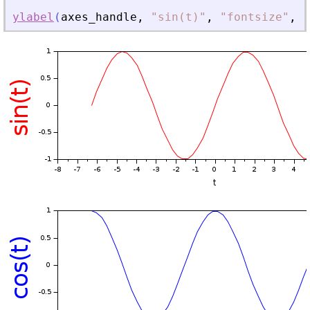
ylabel
(
axes_handle
,
"
sin(t)
"
,
"
fontsize
"
,
6