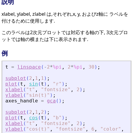
説明
xlabel, ylabel, zlabel は,それぞれ,x, y, およびz軸に ラベルを
付けるために使用します.
このラベルは2次元プロットでは対応する軸の下, 3次元プロ
ットでは軸の横または下に表示されます.
例
t
=
linspace
(
-
2
*
%pi
,
2
*
%pi
,
30
)
;
subplot
(
2
,
1
,
1
)
;
plot
(
t
,
sin
(
t
)
,
"
r
"
)
;
xlabel
(
"
t
"
,
"
fontsize
"
,
2
)
;
ylabel
(
"
sin(t)
"
)
;
axes_handle
=
gca
(
)
;
subplot
(
2
,
1
,
2
)
;
plot
(
t
,
cos
(
t
)
,
"
b
"
)
;
xlabel
(
"
t
"
,
"
fontsize
"
,
2
)
;
ylabel
(
"
cos(t)
"
,
"
fontsize
"
,
6
,
"
color
"
,
"
b