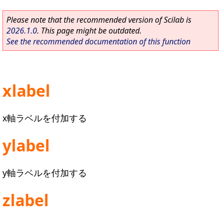
Please note that the recommended version of Scilab is
2026.1.0
. This page might be outdated.
See the recommended documentation of this function
xlabel
x軸ラベルを付加する
ylabel
y軸ラベルを付加する
zlabel