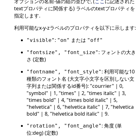
オプションの名前-値の組の並びで, (
ここ
に記述された
textプロパティに関係する) ラベルのtextプロパティを
指定します.
利用可能なx-y-zラベルのプロパティを以下に示します:
:
または
"visible"
"on"
"off"
: フォントの大き
"fontsize", "font_size"
さ (定数)
: 利用可能な10
"fontname", "font_style"
種類のフォント名 (大文字小文字を区別しない文
字列または関係するid番号): "courrier" | 0,
"symbol" | 1, "times" | 2, "times italic" | 3,
"times bold" | 4, "times bold italic" | 5,
"helvetica" | 6, "helvetica italic" | 7, "helvetica
bold" | 8, "helvetica bold italic" | 9.
: 角度 (単
"rotation", "font_angle"
位:deg) (定数)