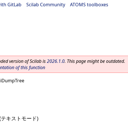
ith GitLab
|
Scilab Community
|
ATOMS toolboxes
ed version of Scilab is
2026.1.0
. This page might be outdated.
ation of this function
uiDumpTree
(テキストモード)