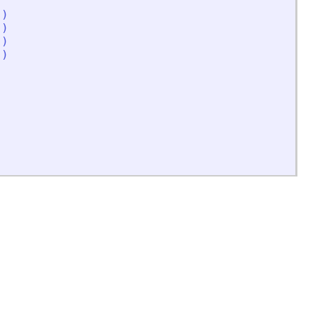
'
)
'
)
'
)
'
)