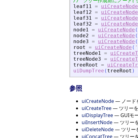
// ツリー作成前にノード(
leaf11
=
uiCreateNode
leaf12
=
uiCreateNode
leaf31
=
uiCreateNode
leaf32
=
uiCreateNode
node1
=
uiCreateNode
(
node2
=
uiCreateNode
(
node3
=
uiCreateNode
(
root
=
uiCreateNode
(
'
treeNode1
=
uiCreateT
treeNode3
=
uiCreateT
treeRoot
=
uiCreateTr
uiDumpTree
(
treeRoot
)
参照
uiCreateNode
— ノードを
uiCreateTree
— ツリー
uiDisplayTree
— GUI
uiInsertNode
— ツリー
uiDeleteNode
— ツリー
uiConcatTree
— ツリー