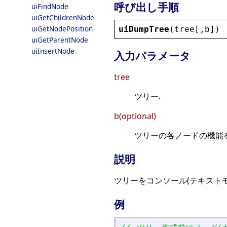
呼び出し手順
uiFindNode
uiGetChildrenNode
uiGetNodePosition
uiDumpTree
(
tree
[,
b
])
uiGetParentNode
uiInsertNode
入力パラメータ
tree
ツリー.
b(optional)
ツリーの各ノードの機能を表
説明
ツリーをコンソール(テキストモ
例