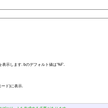
示します. bのデフォルト値は'%F'.
ード)に表示.