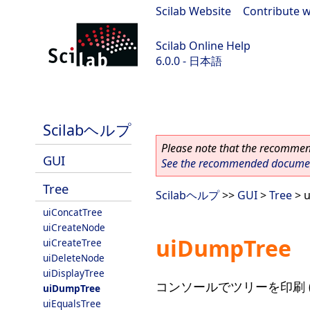
Scilab Website
|
Contribute w
Scilab Online Help
6.0.0 - 日本語
Scilab 6.0.0
Scilabヘルプ
Please note that the recommend
GUI
See the recommended document
Tree
Scilabヘルプ
>>
GUI
>
Tree
> 
uiConcatTree
uiCreateNode
uiDumpTree
uiCreateTree
uiDeleteNode
uiDisplayTree
コンソールでツリーを印刷 
uiDumpTree
uiEqualsTree