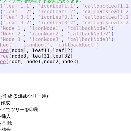
サブツリー)を作成する必要があります.
(
'
leaf 1.1
'
,
'
iconLeaf1.1
'
,
'
callbackLeaf1.1
(
'
leaf 1.2
'
,
'
iconLeaf1.2
'
,
'
callbackLeaf1.2
(
'
leaf 3.1
'
,
'
iconLeaf3.1
'
,
'
callbackLeaf3.1
(
'
leaf 3.2
'
,
'
iconLeaf3.2
'
,
'
callbackLeaf3.2
'
Node 1
'
,
'
iconNode1
'
,
'
callbackNode1
'
)
'
Node 2
'
,
'
iconNode2
'
,
'
callbackNode2
'
)
'
Node 3
'
,
'
iconNode3
'
,
'
callbackNode3
'
)
Root
'
,
'
iconRoot
'
,
'
callbackRoot
'
)
ree
(
node1
,
leaf11
,
leaf12
)
ree
(
node3
,
leaf31
,
leaf32
)
ee
(
root
,
node1
,
node2
,
node3
)
作成 (Scilabツリー用)
を作成
モードでツリーを印刷
を挿入
を削除
を結合