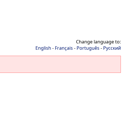
Change language to:
English
-
Français
-
Português
-
Русский