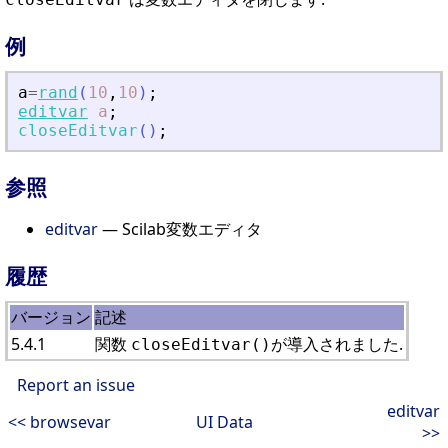
例
a
=
rand
(
10
,
10
)
;
editvar
a
;
closeEditvar
(
)
;
参照
editvar
— Scilab変数エディタ
履歴
バージョン
記述
5.4.1
関数
が導入されました.
closeEditvar()
Report an issue
editvar
<< browsevar
UI Data
>>