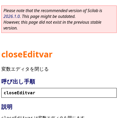
Please note that the recommended version of Scilab is
2026.1.0
. This page might be outdated.
However, this page did not exist in the previous stable
version.
closeEditvar
変数エディタを閉じる
呼び出し手順
closeEditvar
説明
は変数エディタを閉じます.
closeEditvar