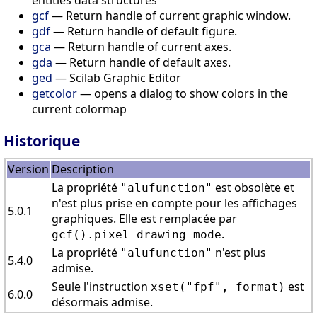
gcf
— Return handle of current graphic window.
gdf
— Return handle of default figure.
gca
— Return handle of current axes.
gda
— Return handle of default axes.
ged
— Scilab Graphic Editor
getcolor
— opens a dialog to show colors in the
current colormap
Historique
Version
Description
La propriété
est obsolète et
"alufunction"
n'est plus prise en compte pour les affichages
5.0.1
graphiques. Elle est remplacée par
.
gcf().pixel_drawing_mode
La propriété
n'est plus
"alufunction"
5.4.0
admise.
Seule l'instruction
est
xset("fpf", format)
6.0.0
désormais admise.