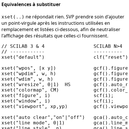
Equivalences à substituer
ne répondait rien. SVP prendre soin d'ajouter
xset(..)
un point-virgule après les instructions utilisées en
remplacement et listées ci-dessous, afin de neutraliser
l'affichage des résultats que celles-ci fournissent.
// SCILAB 3 & 4                 SCILAB N>4

// ------------                 ----------

xset("default")                 clf("reset")

xset("wpos", [x y])             gcf().figure_
xset("wpdim", w, h)             gcf().figure_
xset("wdim", w, h)              gcf().figure_
xset("wresize", 0|1)  HS        gcf().auto_re
xset("colormap", CM)            gcf().color_m
xset("figure", i)               scf(i);

xset("window", i)               scf(i);

xset("viewport", xp,yp)         gcf().viewpor
xset("auto clear","on"|"off")   gca().auto_cl
xset("line mode", 0|1)          gca().line_mo
xset("line style", n)           gca().line_st