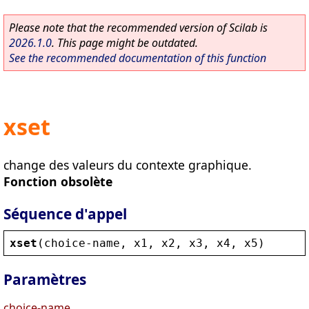
Please note that the recommended version of Scilab is
2026.1.0
. This page might be outdated.
See the recommended documentation of this function
xset
change des valeurs du contexte graphique.
Fonction obsolète
Séquence d'appel
xset
(
choice
-
name
, 
x1
, 
x2
, 
x3
, 
x4
, 
x5
)
Paramètres
choice-name