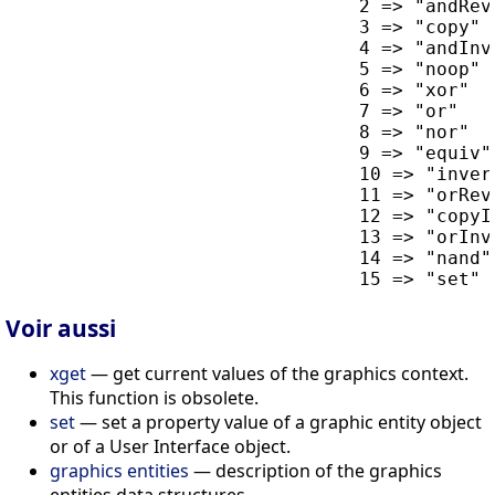
                                2 => "andReve
                                3 => "copy"

                                4 => "andInve
                                5 => "noop"

                                6 => "xor"

                                7 => "or"

                                8 => "nor"

                                9 => "equiv"

                                10 => "invert
                                11 => "orReve
                                12 => "copyIn
                                13 => "orInve
                                14 => "nand"

Voir aussi
xget
— get current values of the graphics context.
This function is obsolete.
set
— set a property value of a graphic entity object
or of a User Interface object.
graphics entities
— description of the graphics
entities data structures