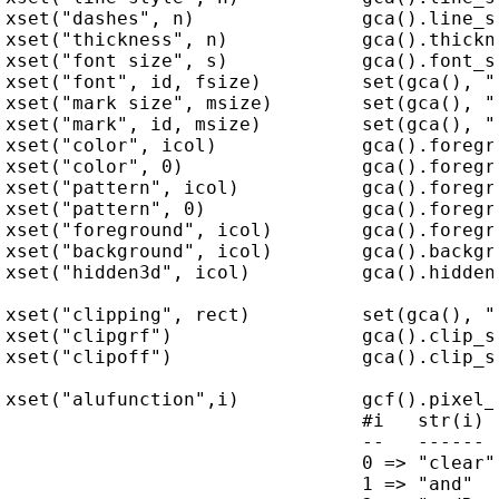
xset("dashes", n)               gca().line_st
xset("thickness", n)            gca().thickne
xset("font size", s)            gca().font_si
xset("font", id, fsize)         set(gca(), "
xset("mark size", msize)        set(gca(), "
xset("mark", id, msize)         set(gca(), "
xset("color", icol)             gca().foregro
xset("color", 0)                gca().foregro
xset("pattern", icol)           gca().foregro
xset("pattern", 0)              gca().foregro
xset("foreground", icol)        gca().foregro
xset("background", icol)        gca().backgro
xset("hidden3d", icol)          gca().hiddenc
xset("clipping", rect)          set(gca(), "
xset("clipgrf")                 gca().clip_st
xset("clipoff")                 gca().clip_st
xset("alufunction",i)           gcf().pixel_
                                #i   str(i)

                                --   ------

                                0 => "clear"

                                1 => "and"
