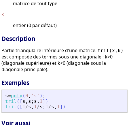
matrice de tout type
k
entier (0 par défaut)
Description
Partie triangulaire inférieure d'une matrice.
tril(x,k)
est composée des termes sous une diagonale : k>0
(diagonale supérieure) et k<0 (diagonale sous la
diagonale principale).
Exemples
s
=
poly
(
0
,
'
s
'
)
;
tril
(
[
s
,
s
;
s
,
1
]
)
tril
(
[
1
/
s
,
1
/
s
;
1
/
s
,
1
]
)
Voir aussi