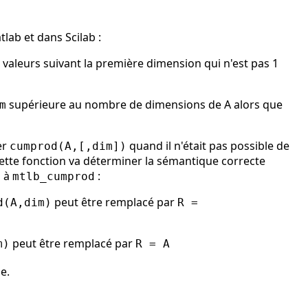
ab et dans Scilab :
 valeurs suivant la première dimension qui n'est pas 1
supérieure au nombre de dimensions de A alors que
m
er
quand il n'était pas possible de
cumprod(A,[,dim])
Cette fonction va déterminer la sémantique correcte
s à
:
mtlb_cumprod
peut être remplacé par
d(A,dim)
R =
peut être remplacé par
m)
R = A
e.