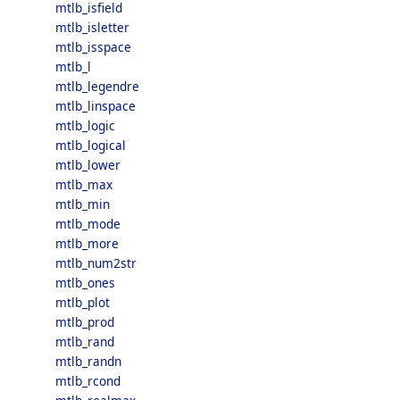
mtlb_isfield
mtlb_isletter
mtlb_isspace
mtlb_l
mtlb_legendre
mtlb_linspace
mtlb_logic
mtlb_logical
mtlb_lower
mtlb_max
mtlb_min
mtlb_mode
mtlb_more
mtlb_num2str
mtlb_ones
mtlb_plot
mtlb_prod
mtlb_rand
mtlb_randn
mtlb_rcond