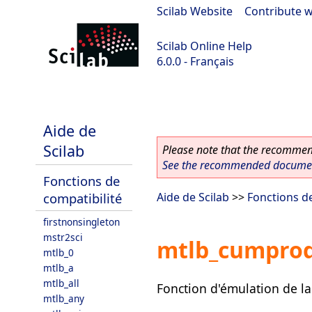
Scilab Website
|
Contribute w
Scilab Online Help
6.0.0 - Français
Scilab 6.0.0
Aide de
Scilab
Please note that the recommend
See the recommended document
Fonctions de
compatibilité
Aide de Scilab
>>
Fonctions de
firstnonsingleton
mstr2sci
mtlb_cumpro
mtlb_0
mtlb_a
mtlb_all
Fonction d'émulation de l
mtlb_any