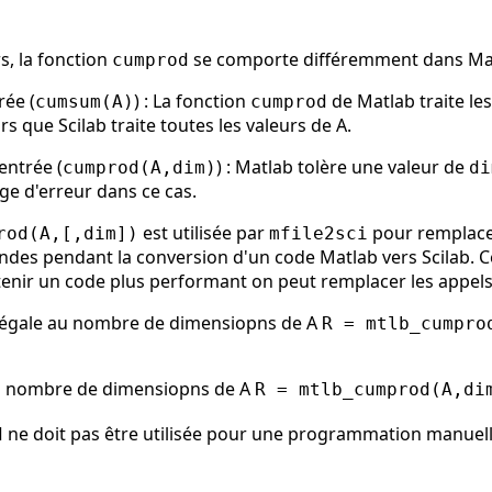
s, la fonction
se comporte différemment dans Matl
cumprod
rée (
) : La fonction
de Matlab traite les
cumsum(A)
cumprod
 que Scilab traite toutes les valeurs de A.
entrée (
) : Matlab tolère une valeur de
cumprod(A,dim)
di
ge d'erreur dans ce cas.
est utilisée par
pour remplac
rod(A,[,dim])
mfile2sci
andes pendant la conversion d'un code Matlab vers Scilab. 
tenir un code plus performant on peut remplacer les appel
u égale au nombre de dimensiopns de A
R = mtlb_cumpro
u nombre de dimensiopns de A
R = mtlb_cumprod(A,di
ne doit pas être utilisée pour une programmation manuell
d