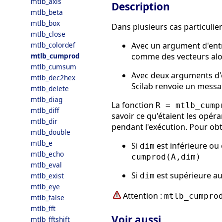
mtlb_axis
Description
mtlb_beta
mtlb_box
Dans plusieurs cas particulier
mtlb_close
Avec un argument d'ent
mtlb_colordef
comme des vecteurs alors
mtlb_cumprod
mtlb_cumsum
Avec deux arguments d'
mtlb_dec2hex
Scilab renvoie un messa
mtlb_delete
mtlb_diag
La fonction
R = mtlb_cump
mtlb_diff
savoir ce qu'étaient les opér
mtlb_dir
pendant l'exécution. Pour ob
mtlb_double
mtlb_e
Si
est inférieure o
dim
mtlb_echo
cumprod(A,dim)
mtlb_eval
Si
est supérieure a
dim
mtlb_exist
mtlb_eye
Attention :
mtlb_cumpro
mtlb_false
mtlb_fft
Voir aussi
mtlb_fftshift