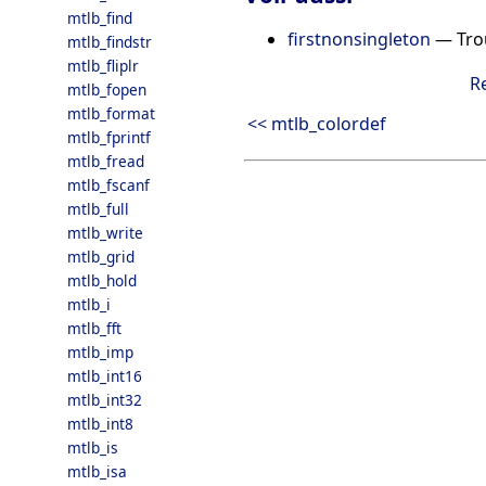
mtlb_find
firstnonsingleton
— Trou
mtlb_findstr
mtlb_fliplr
R
mtlb_fopen
mtlb_format
<< mtlb_colordef
mtlb_fprintf
mtlb_fread
mtlb_fscanf
mtlb_full
mtlb_write
mtlb_grid
mtlb_hold
mtlb_i
mtlb_fft
mtlb_imp
mtlb_int16
mtlb_int32
mtlb_int8
mtlb_is
mtlb_isa