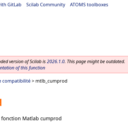
ith GitLab
|
Scilab Community
|
ATOMS toolboxes
ed version of Scilab is
2026.1.0
. This page might be outdated.
ation of this function
 compatibilité
> mtlb_cumprod
d
a fonction Matlab cumprod