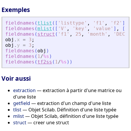
Exemples
fieldnames
(
tlist
(
[
'
listtype
'
,
'
f1
'
,
'
f2
'
]
,
fieldnames
(
mlist
(
[
'
V
'
,
'
key
'
,
'
value
'
]
,
[
'
a
fieldnames
(
struct
(
'
f1
'
,
25
,
'
month
'
,
'
DEC
'
,
obj
.
x
=
3
;
obj
.
y
=
3
;
fieldnames
(
obj
)
fieldnames
(
1
/
%s
)
fieldnames
(
tf2ss
(
1
/
%s
)
)
Voir aussi
extraction
— extraction à partir d'une matrice ou
d'une liste
getfield
— extraction d'un champ d'une liste
tlist
— Objet Scilab. Définition d'une liste typée
mlist
— Objet Scilab, définition d'une liste typée
struct
— creer une struct