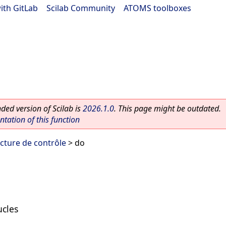
ith GitLab
|
Scilab Community
|
ATOMS toolboxes
ed version of Scilab is
2026.1.0
. This page might be outdated.
ation of this function
cture de contrôle
> do
ucles