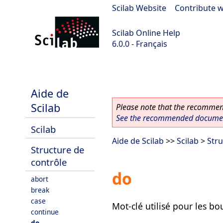
Scilab Website
|
Contribute w
Scilab Online Help
6.0.0 - Français
Scilab 6.0.0
Aide de
Scilab
Please note that the recommend
See the recommended document
Scilab
Aide de Scilab
>>
Scilab
>
Stru
Structure de
contrôle
do
abort
break
case
Mot-clé utilisé pour les bo
continue
do