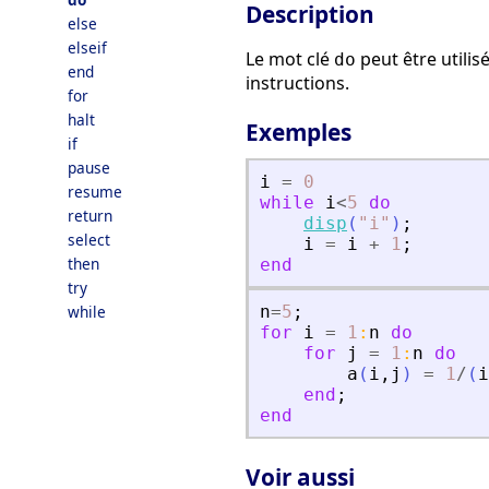
Description
else
elseif
Le mot clé
peut être utilis
do
end
instructions.
for
halt
Exemples
if
pause
i
=
0
resume
while
i
<
5
do
return
disp
(
"
i
"
)
;
select
i
=
i
+
1
;
then
end
try
while
n
=
5
;
for
i
=
1
:
n
do
for
j
=
1
:
n
do
a
(
i
,
j
)
=
1
/
(
i
end
;
end
Voir aussi