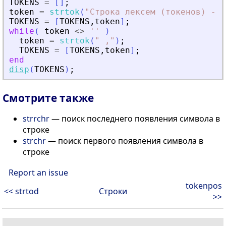
TOKENS
=
[
]
;
token
=
strtok
(
"
Строка лексем (токенов) - п
TOKENS
=
[
TOKENS
,
token
]
;
while
(
token
<>
'
'
)
token
=
strtok
(
"
 ,
"
)
;
TOKENS
=
[
TOKENS
,
token
]
;
end
disp
(
TOKENS
)
;
Смотрите также
strrchr
— поиск последнего появления символа в
строке
strchr
— поиск первого появления символа в
строке
Report an issue
tokenpos
<< strtod
Строки
>>