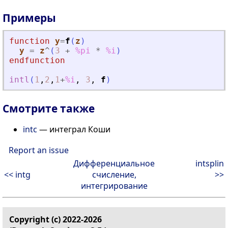
Примеры
function
y
=
f
(
z
)
y
=
z
^
(
3
+
%pi
*
%i
)
endfunction
intl
(
1
,
2
,
1
+
%i
,
3
,
f
)
Смотрите также
intc
— интеграл Коши
Report an issue
Дифференциальное
intsplin
<< intg
счисление,
>>
интегрирование
Copyright (c) 2022-2026