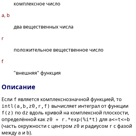
комплексное число
a, b
два вещественных числа
r
положительное вещественное число
f
"внешняя" функция
Описание
Если
является комплекснозначной функцией, то
f
вычисляет интеграл от функции
intl(a,b,z0,r,f)
по
вдоль кривой на комплексной плоскости,
f(z)
dz
определённой как
для
z0 + r.*exp(%i*t)
a<=t<=b
(часть окружности с центром
и радиусом
с фазой
z0
r
между
и
).
a
b