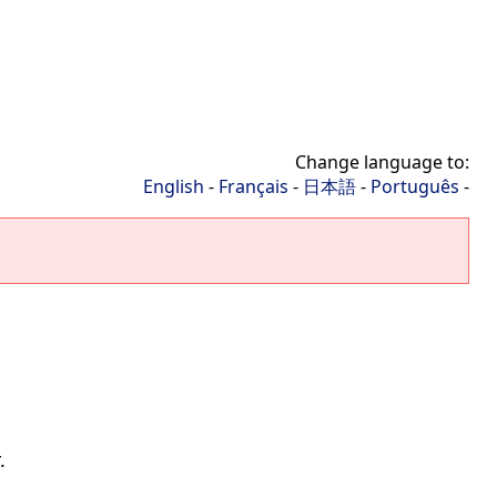
Change language to:
English
-
Français
-
日本語
-
Português
-
.