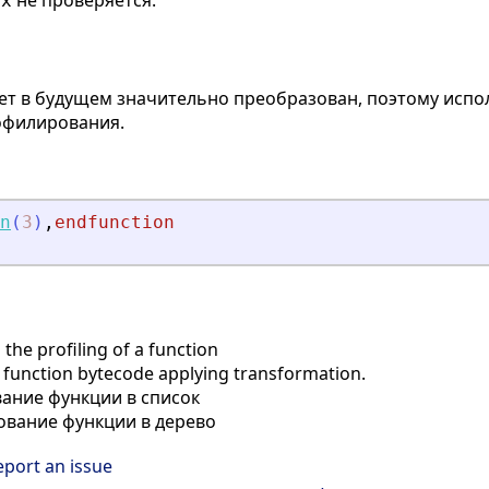
ь
не проверяется.
x
удет в будущем значительно преобразован, поэтому исп
офилирования.
n
(
3
)
,
endfunction
the profiling of a function
 function bytecode applying transformation.
ание функции в список
вание функции в дерево
eport an issue