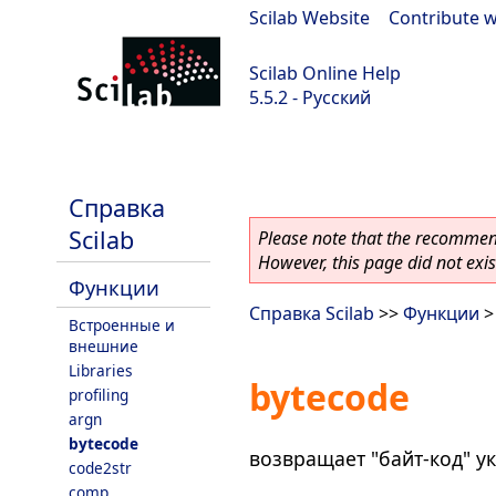
Scilab Website
|
Contribute w
Scilab Online Help
5.5.2 - Русский
Scilab 5.5.2
Справка
Scilab
Please note that the recommend
However, this page did not exist
Функции
Справка Scilab
>>
Функции
>
Встроенные и
внешние
Libraries
bytecode
profiling
argn
bytecode
возвращает "байт-код" ук
code2str
comp