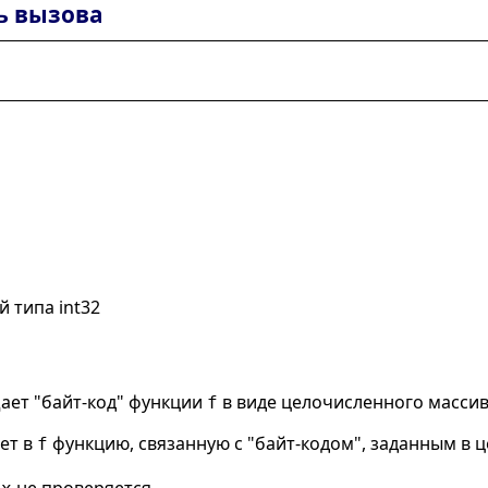
ь вызова
й типа int32
ет "байт-код" функции
в виде целочисленного масси
f
ет в
функцию, связанную с "байт-кодом", заданным в
f