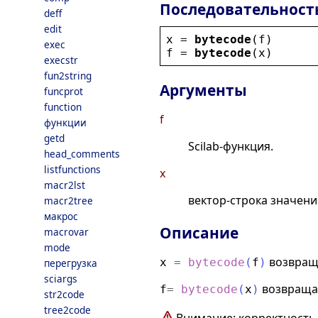
Последовательност
deff
edit
x
 = 
bytecode
(
f
)
exec
f
 = 
bytecode
(
x
)
execstr
fun2string
Аргументы
funcprot
function
f
функции
getd
Scilab-функция.
head_comments
listfunctions
x
macr2lst
вектор-строка значени
macr2tree
макрос
Описание
macrovar
mode
возвраща
x
=
bytecode
(
f
)
перегрузка
sciargs
возвраща
f
=
bytecode
(
x
)
str2code
tree2code