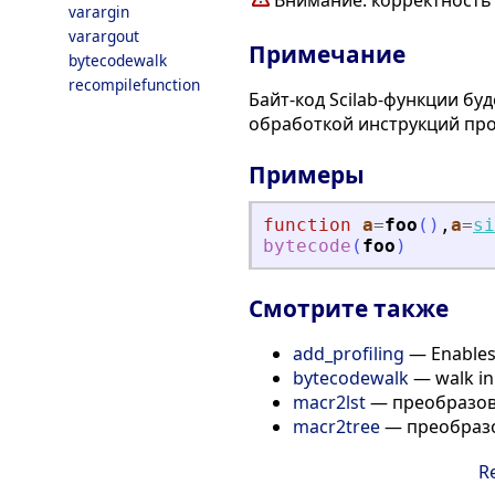
Внимание: корректност
varargin
varargout
Примечание
bytecodewalk
recompilefunction
Байт-код Scilab-функции б
обработкой инструкций пр
Примеры
function
a
=
foo
(
)
,
a
=
si
bytecode
(
foo
)
Смотрите также
add_profiling
— Enables 
bytecodewalk
— walk in
macr2lst
— преобразов
macr2tree
— преобразо
R