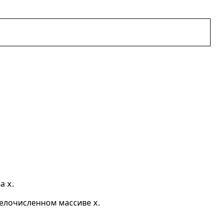
ва
.
x
 целочисленном массиве
.
x