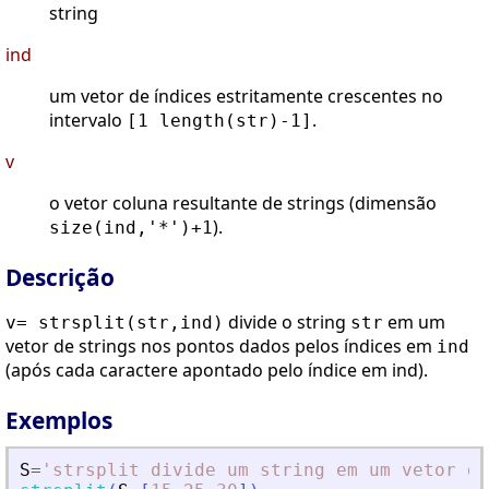
string
ind
um vetor de índices estritamente crescentes no
intervalo
.
[1 length(str)-1]
v
o vetor coluna resultante de strings (dimensão
).
size(ind,'*')+1
Descrição
divide o string
em um
v= strsplit(str,ind)
str
vetor de strings nos pontos dados pelos índices em
ind
(após cada caractere apontado pelo índice em ind).
Exemplos
S
=
'
strsplit divide um string em um vetor de