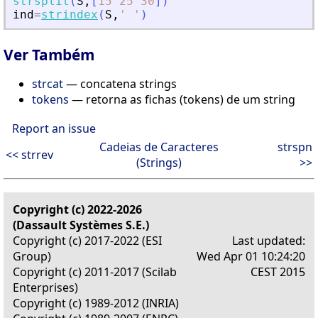
strsplit
(
S
,
[
15
25
30
]
)
ind
=
strindex
(
S
,
'
'
)
Ver Também
strcat
— concatena strings
tokens
— retorna as fichas (tokens) de um string
Report an issue
Cadeias de Caracteres
strspn
<< strrev
(Strings)
>>
Copyright (c) 2022-2026
(Dassault Systèmes S.E.)
Copyright (c) 2017-2022 (ESI
Last updated:
Group)
Wed Apr 01 10:24:20
Copyright (c) 2011-2017 (Scilab
CEST 2015
Enterprises)
Copyright (c) 1989-2012 (INRIA)