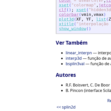
color
=
dsearch(VF
,
li
xset
(
"
colormap
"
,
jetco
clf
(
)
;
xset
(
"
hidden3d
colorbar
(
vmin
,
vmax
)
plot3d
(
XF
,
YF
,
list
(
Z
xtitle
(
"
interpolação 
show_window
(
)
Ver Também
linear_interpn
— interpo
interp3d
— função de av
bsplin3val
— função de a
Autores
R.F. Boisvert, C. De Bo
B. Pincon (interface Scil
R
<< splin2d