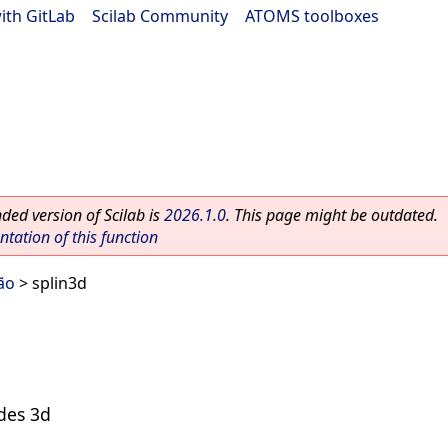
ith GitLab
|
Scilab Community
|
ATOMS toolboxes
ed version of Scilab is
2026.1.0
. This page might be outdated.
ation of this function
ão
> splin3d
des 3d