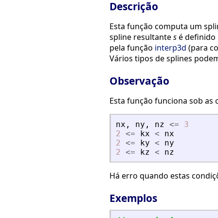
Descrição
Esta função computa um spli
spline resultante
s
é definido
pela função
interp3d
(para co
Vários tipos de splines pod
Observação
Esta função funciona sob as 
nx
,
ny
,
nz
<=
3
2
<=
kx
<
nx
2
<=
ky
<
ny
2
<=
kz
<
nz
Há erro quando estas condiç
Exemplos