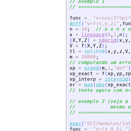
// exemplo 1
// ==================
func
=
"
v=cos(2*%pi*
deff
(
"
v=f(x,y,z)
"
,
fun
n
=
10
;
// n x n x n
x
=
linspace
(
0
,
1
,
n
)
;
[
X
,
Y
,
Z
]
=
ndgrid
(
x
,
y
,
V
=
f
(
X
,
Y
,
Z
)
;
tl
=
splin3d
(
x
,
y
,
z
,
V
,
m
=
10000
;
// computando um erro
xp
=
grand
(
m
,
1
,
"
def
"
)
vp_exact
=
f
(
xp
,
yp
,
zp
vp_interp
=
interp3d
(
er
=
max
(
abs
(
vp_exact
// tente agora com n=
// exemplo 2 (veja a 
//            mesmo e
// ==================
exec
(
"
SCI/modules/int
func
=
"
v=(x-0.5).^2