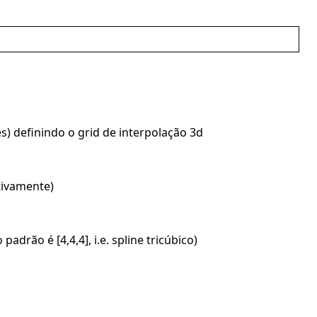
) definindo o grid de interpolação 3d
tivamente)
adrão é [4,4,4], i.e. spline tricúbico)