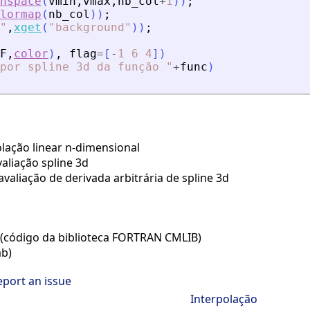
nspace
(
vmin
,
vmax
,
nb_col
+
1
)
)
;
lormap
(
nb_col
)
)
;
"
,
xget
(
"
background
"
)
)
;
F
,
color
)
,
flag
=
[
-
1
6
4
]
)
por spline 3d da função 
"
+
func
)
lação linear n-dimensional
aliação spline 3d
valiação de derivada arbitrária de spline 3d
or (código da biblioteca FORTRAN CMLIB)
ab)
eport an issue
Interpolação