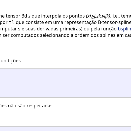
ne tensor 3d
s
que interpola os pontos
(xi,yj,zk,vijk)
, i.e., te
 por
que consiste em uma representação B-tensor-splin
tl
mputar s e suas derivadas primeiras) ou pela função
bspli
em ser computados selecionando a ordem dos splines em ca
condições:
ões não são respeitadas.