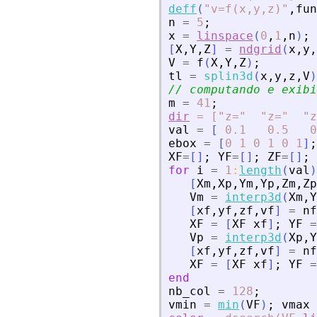
deff
(
"
v=f(x,y,z)
"
,
fun
n
=
5
;
x
=
linspace
(
0
,
1
,
n
)
;
[
X
,
Y
,
Z
]
=
ndgrid
(
x
,
y
,
V
=
f
(
X
,
Y
,
Z
)
;
tl
=
splin3d
(
x
,
y
,
z
,
V
)
// computando e exibi
m
=
41
;
dir
=
["z="
"z="
"z
val
=
[
0.1
0.5
0
ebox
=
[
0
1
0
1
0
1
]
;
XF
=
[
]
;
YF
=
[
]
;
ZF
=
[
]
;
for
i
=
1
:
length
(
val
)
[
Xm
,
Xp
,
Ym
,
Yp
,
Zm
,
Zp
Vm
=
interp3d
(
Xm
,
Y
[
xf
,
yf
,
zf
,
vf
]
=
nf
XF
=
[
XF
xf
]
;
YF
=
Vp
=
interp3d
(
Xp
,
Y
[
xf
,
yf
,
zf
,
vf
]
=
nf
XF
=
[
XF
xf
]
;
YF
=
end
nb_col
=
128
;
vmin
=
min
(
VF
)
;
vmax