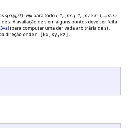
mos
s(xi,yj,zk)=vijk
para todo
i=1,..,nx
,
j=1,..,ny
e
k=1,..,nz
. O
e de
s
. A avaliação de s em alguns pontos deve ser feita
n3val
(para computar uma derivada arbitrária de s) .
da direção
.
order=[kx,ky,kz]