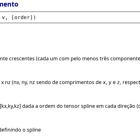
mento
 
v
, [
order
])
ente crescentes (cada um com pelo menos três componentes
 x nz (nx, ny, nz sendo de comprimentos de
,
e
, respec
x
y
z
[kx,ky,kz] dada a ordem do tensor spline em cada direção (o p
definindo o spline