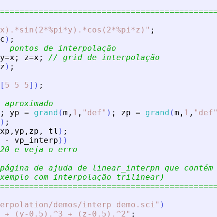
============================================
x).*sin(2*%pi*y).*cos(2*%pi*z)
"
;
c
)
;
  pontos de interpolação
y
=
x
;
z
=
x
;
// grid de interpolação
z
)
;
[
5
5
5
]
)
;
 aproximado
;
yp
=
grand
(
m
,
1
,
"
def
"
)
;
zp
=
grand
(
m
,
1
,
"
def
)
;
xp
,
yp
,
zp
,
tl
)
;
-
vp_interp
)
)
20 e veja o erro
página de ajuda de linear_interpn que contém
xemplo com interpolação trilinear)
============================================
erpolation/demos/interp_demo.sci
"
)
 + (y-0.5).^3 + (z-0.5).^2
"
;