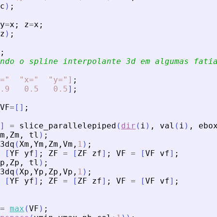
c
)
;
y
=
x
;
z
=
x
;
z
)
;
;
ndo o spline interpolante 3d em algumas fati
="
"x="
"y="]
;
.9
0.5
0.5
]
;
VF
=
[
]
;
]
=
slice_parallelepiped
(
dir
(
i
)
,
val
(
i
)
,
ebo
m
,
Zm
,
tl
)
;
3dq
(
Xm
,
Ym
,
Zm
,
Vm
,
1
)
;
[
YF
yf
]
;
ZF
=
[
ZF
zf
]
;
VF
=
[
VF
vf
]
;
p
,
Zp
,
tl
)
;
3dq
(
Xp
,
Yp
,
Zp
,
Vp
,
1
)
;
[
YF
yf
]
;
ZF
=
[
ZF
zf
]
;
VF
=
[
VF
vf
]
;
=
max
(
VF
)
;