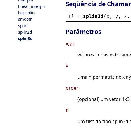
Seqüência de Chama
linear_interpn
lsq_splin
tl
 = 
splin3d
(
x
, 
y
, 
z
,
smooth
splin
Parâmetros
splin2d
splin3d
x,y,z
vetores linhas estritam
v
uma hipermatriz nx x ny
order
(opcional) um vetor 1x3 
tl
um tlist do tipo splin3d 