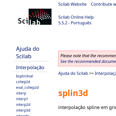
Scilab Website
|
Contribute w
Scilab Online Help
5.5.2 - Português
Scilab 5.5.2
Ajuda do
Scilab
Please note that the recommend
See the recommended document
Interpolação
Ajuda do Scilab
>>
Interpolaç
bsplin3val
cshep2d
eval_cshep2d
splin3d
interp
interp1
interp2d
interpolação spline em gri
interp3d
interpln