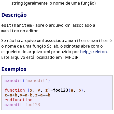
string (geralmente, o nome de uma função)
Descrição
abre o arquivo xml associado a
edit(manitem)
no editor.
manitem
Se não há arquivo xml associado a
e
é
manitem
manitem
o nome de uma função Scilab, o scinotes abre com o
esqueleto do arquivo xml produzido por
help_skeleton
.
Este arquivo está localizado em TMPDIR.
Exemplos
manedit
(
'
manedit
'
)
function
[
x
, 
y
, 
z
]
=
foo123
(
a
, 
b
)
,
x
=
a
+
b
,
y
=
a
-
b
,
z
=
a
==
b
endfunction
manedit
foo123