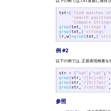
以下の例では,
変数に保存さ
txt
txt
=
[
'
find matches of
'
search position
'
Compare Strings
grep
(
txt
,
'
strings
'
)
grep
(
txt
,
[
'
strings
'
'
[
r
,
w
]
=
grep
(
txt
,
[
'
stri
例 #2
以下の例では, 正規表現検索を
str
=
[
"
hat
"
;
"
cat
"
;
"
h
grep
(
str
,
'
/[hc]+at/
'
,
grep
(
str
,
'
/[hc]?at/
'
,
grep
(
str
,
'
/cat|dog/
'
,
参照