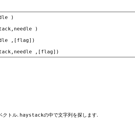
dle
 )
tack
,
needle
 )
dle
 ,[
flag
])
tack
,
needle
 ,[
flag
])
ベクトル.
の中で文字列を探します.
haystack