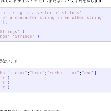
れている テキスト中で,1つまたは2つの文字列を探します.
 a string in a vector of strings
'
 of a character string in an other string
'
'
]
;
Strings
'
]
)
ngs
'
'
Strings
'
]
)
行ないます.
hat
"
;
"
chat
"
;
"
hcat
"
;
"
ccchat
"
;
"
at
"
;
"
dog
"
]
'
r
'
)
'
r
'
)
'
r
'
)