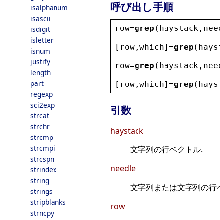
呼び出し手順
isalphanum
isascii
row
=
grep
(
haystack
,
nee
isdigit
isletter
[
row
,
which
]=
grep
(
hays
isnum
justify
row
=
grep
(
haystack
,
nee
length
part
[
row
,
which
]=
grep
(
hays
regexp
sci2exp
引数
strcat
strchr
haystack
strcmp
strcmpi
文字列の行ベクトル.
strcspn
needle
strindex
string
文字列または文字列の行
strings
stripblanks
row
strncpy