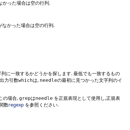
なかった場合は空の行列.
のがなかった場合は空の行列.
字列に一致するかどうかを探します. 最低でも一致するもの
の出力引数
は,
の最初に見つかった文字列のイ
which
needle
この場合,
は
を正規表現として使用し,正規表
grep
needle
関数
regexp
を参照ください.