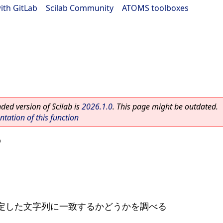
ith GitLab
|
Scilab Community
|
ATOMS toolboxes
ed version of Scilab is
2026.1.0
. This page might be outdated.
ation of this function
p
定した文字列に一致するかどうかを調べる