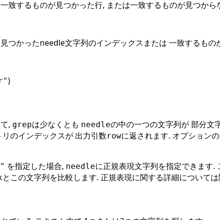
 一致するものが見つかった行, または一致するものが見つから
 見つかったneedle文字列のインデックスまたは 一致するも
)
r"
て,
は少なくとも
の中の一つの文字列が 部分文
grep
needle
トリのインデックスが 出力引数
に返されます. オプション
row
を指定した場合,
に正規表現文字列を指定できます. 
"
needle
とこの文字列を比較します. 正規表現に関する詳細については
k