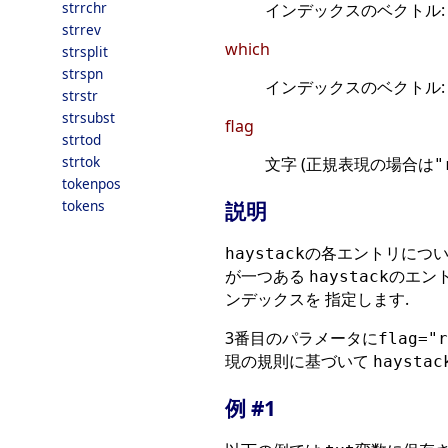
strrchr
インデックスのベクトル:
strrev
which
strsplit
strspn
インデックスのベクトル:
strstr
strsubst
flag
strtod
strtok
文字 (正規表現の場合は
"
tokenpos
tokens
説明
の各エントリについ
haystack
が一つある
のエン
haystack
ンデックスを 指定します.
3番目のパラメータに
flag
="r
現の規則に基づいて
haystac
例 #1