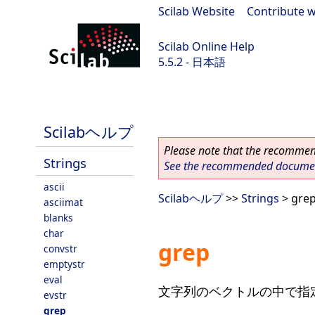
Scilab Website
|
Contribute w
Scilab Online Help
5.5.2 - 日本語
Scilab 5.5.2
Scilabヘルプ
Please note that the recommend
Strings
See the recommended document
ascii
Scilabヘルプ
>>
Strings
> gre
asciimat
blanks
char
grep
convstr
emptystr
eval
文字列のベクトルの中で指
evstr
grep