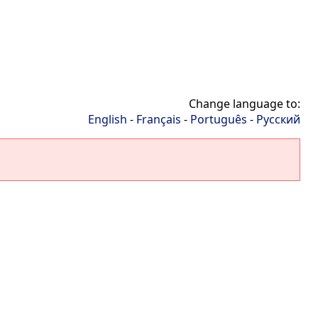
Change language to:
English
-
Français
-
Português
-
Русский