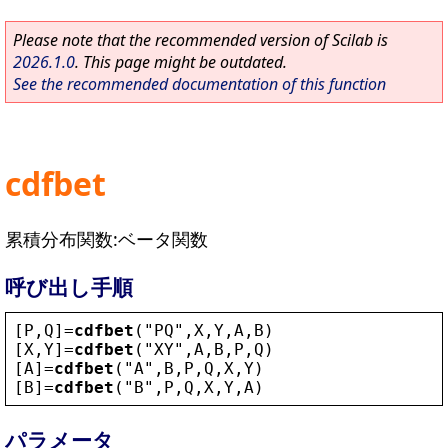
Please note that the recommended version of Scilab is
2026.1.0
. This page might be outdated.
See the recommended documentation of this function
cdfbet
累積分布関数:ベータ関数
呼び出し手順
[
P
,
Q
]=
cdfbet
(
"
PQ
"
,
X
,
Y
,
A
,
B
)
[
X
,
Y
]=
cdfbet
(
"
XY
"
,
A
,
B
,
P
,
Q
)
[
A
]=
cdfbet
(
"
A
"
,
B
,
P
,
Q
,
X
,
Y
)
[
B
]=
cdfbet
(
"
B
"
,
P
,
Q
,
X
,
Y
,
A
)
パラメータ