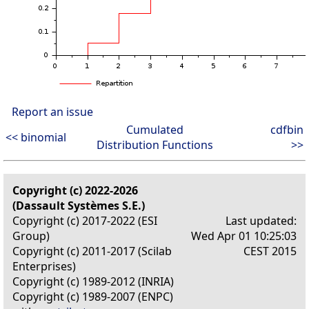
Report an issue
Cumulated
cdfbin
<< binomial
Distribution Functions
>>
Copyright (c) 2022-2026
(Dassault Systèmes S.E.)
Copyright (c) 2017-2022 (ESI
Last updated:
Group)
Wed Apr 01 10:25:03
Copyright (c) 2011-2017 (Scilab
CEST 2015
Enterprises)
Copyright (c) 1989-2012 (INRIA)
Copyright (c) 1989-2007 (ENPC)