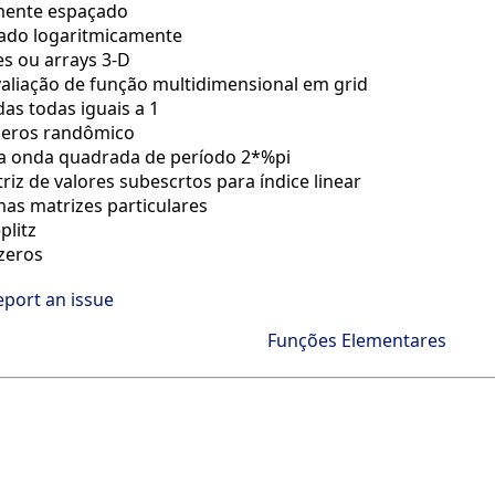
rmente espaçado
ado logaritmicamente
es ou arrays 3-D
valiação de função multidimensional em grid
as todas iguais a 1
eros randômico
a onda quadrada de período 2*%pi
riz de valores subescrtos para índice linear
as matrizes particulares
plitz
 zeros
eport an issue
Funções Elementares