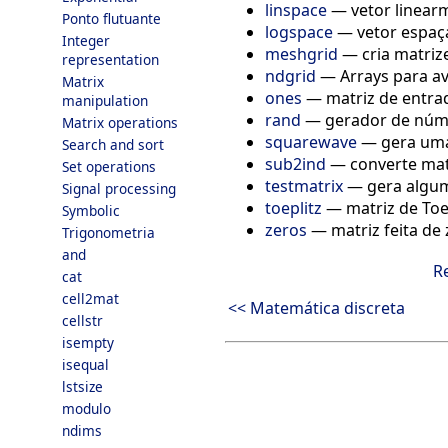
linspace
—
vetor linea
Ponto flutuante
logspace
—
vetor espaç
Integer
meshgrid
—
cria matriz
representation
ndgrid
—
Arrays para a
Matrix
ones
—
matriz de entrad
manipulation
rand
—
gerador de núm
Matrix operations
squarewave
—
gera um
Search and sort
sub2ind
—
converte mat
Set operations
testmatrix
—
gera algum
Signal processing
toeplitz
—
matriz de Toe
Symbolic
zeros
—
matriz feita de
Trigonometria
and
R
cat
cell2mat
<< Matemática discreta
cellstr
isempty
isequal
lstsize
modulo
ndims