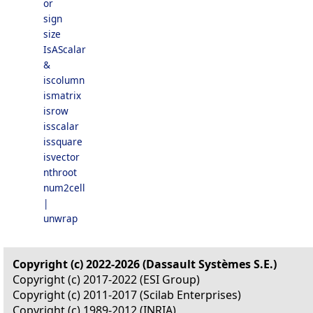
or
sign
size
IsAScalar
&
iscolumn
ismatrix
isrow
isscalar
issquare
isvector
nthroot
num2cell
|
unwrap
Copyright (c) 2022-2026 (Dassault Systèmes S.E.)
Copyright (c) 2017-2022 (ESI Group)
Copyright (c) 2011-2017 (Scilab Enterprises)
Copyright (c) 1989-2012 (INRIA)