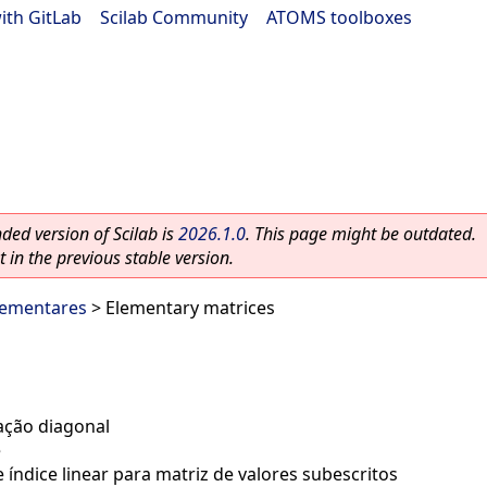
ith GitLab
|
Scilab Community
|
ATOMS toolboxes
ed version of Scilab is
2026.1.0
. This page might be outdated.
 in the previous stable version.
lementares
> Elementary matrices
ação diagonal
e
 índice linear para matriz de valores subescritos