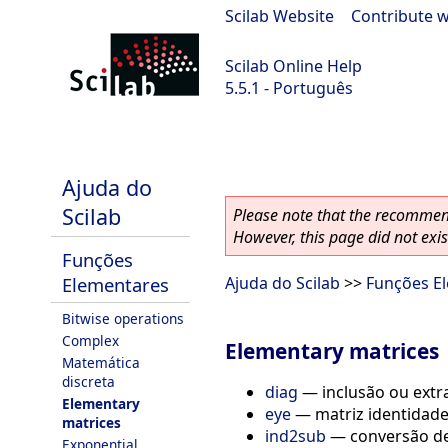
Scilab Website
|
Contribute w
Scilab Online Help
5.5.1 - Português
Scilab 5.5.1
Ajuda do
Scilab
Please note that the recommend
However, this page did not exist
Funções
Elementares
Ajuda do Scilab
>>
Funções E
Bitwise operations
Complex
Elementary matrices
Matemática
discreta
diag
—
inclusão ou extr
Elementary
eye
—
matriz identidad
matrices
ind2sub
—
conversão de
Exponential