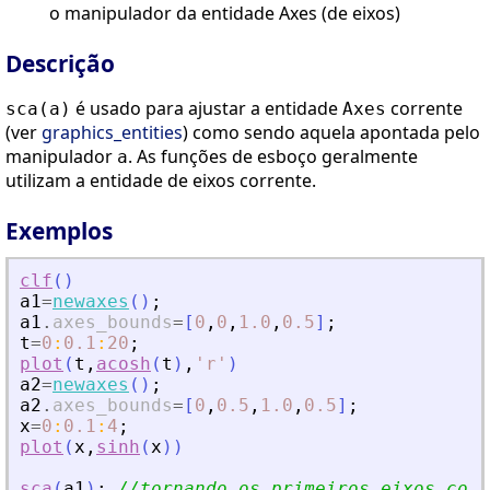
o manipulador da entidade Axes (de eixos)
Descrição
é usado para ajustar a entidade
corrente
sca(a)
Axes
(ver
graphics_entities
) como sendo aquela apontada pelo
manipulador
. As funções de esboço geralmente
a
utilizam a entidade de eixos corrente.
Exemplos
clf
(
)
a1
=
newaxes
(
)
;
a1
.
axes_bounds
=
[
0
,
0
,
1.0
,
0.5
]
;
t
=
0
:
0.1
:
20
;
plot
(
t
,
acosh
(
t
)
,
'
r
'
)
a2
=
newaxes
(
)
;
a2
.
axes_bounds
=
[
0
,
0.5
,
1.0
,
0.5
]
;
x
=
0
:
0.1
:
4
;
plot
(
x
,
sinh
(
x
)
)
sca
(
a1
)
;
//tornando os primeiros eixos corr