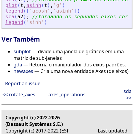
plot
(
t
,
asinh
(
t
)
,
'
g
'
)
legend
(
[
'
acosh
'
,
'
asinh
'
]
)
sca
(
a2
)
;
//tornando os segundos eixos corre
legend
(
'
sinh
'
)
Ver Também
subplot
— divide uma janela de gráficos em uma
matriz de sub-janelas
gda
— Retorna o manipulador dos eixos padrões.
newaxes
— Cria uma nova entidade Axes (de eixos)
Report an issue
sda
<< rotate_axes
axes_operations
>>
Copyright (c) 2022-2026
(Dassault Systèmes S.E.)
Copyright (c) 2017-2022 (ESI
Last updated: