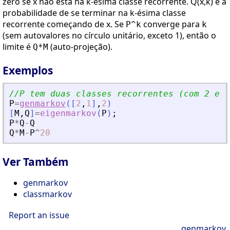
zero se x não está na k-ésima classe recorrente. Q(x,k) é a
probabilidade de se terminar na k-ésima classe
recorrente começando de x. Se
converge para
P^k
k
(sem autovalores no círculo unitário, exceto 1), então o
limite é
(auto-projeção).
Q*M
Exemplos
//P tem duas classes recorrentes (com 2 e 1
P
=
genmarkov
(
[
2
,
1
]
,
2
)
[
M
,
Q
]
=
eigenmarkov
(
P
)
;
P
*
Q
-
Q
Q
*
M
-
P
^
20
Ver Também
genmarkov
classmarkov
Report an issue
genmarkov