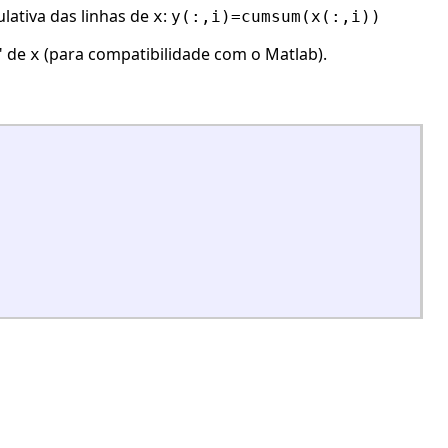
ativa das linhas de
:
x
y(:,i)=cumsum(x(:,i))
" de
(para compatibilidade com o Matlab).
x