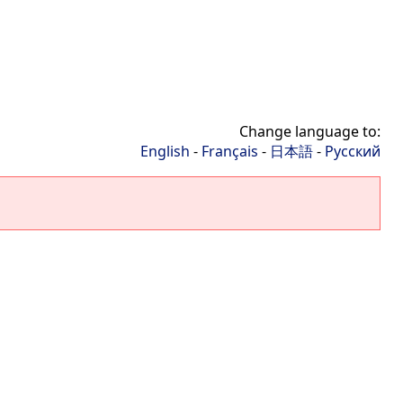
Change language to:
English
-
Français
-
日本語
-
Русский