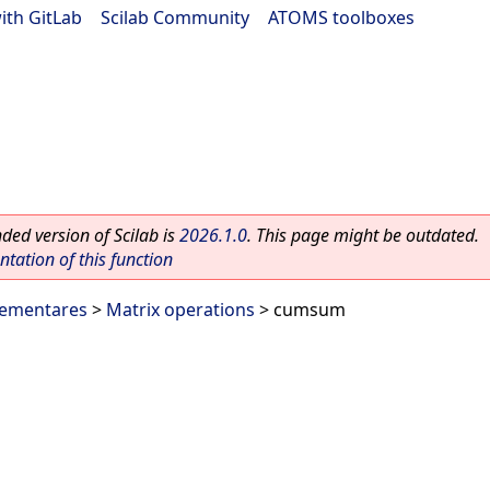
ith GitLab
|
Scilab Community
|
ATOMS toolboxes
ed version of Scilab is
2026.1.0
. This page might be outdated.
ation of this function
lementares
>
Matrix operations
> cumsum