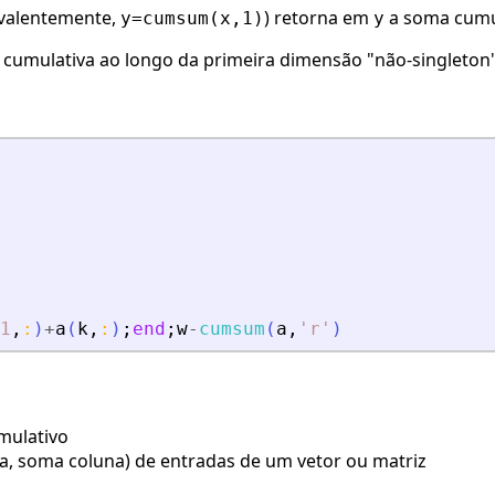
ivalentemente,
) retorna em
a soma cumul
y=cumsum(x,1)
y
cumulativa ao longo da primeira dimensão "não-singleton
1
,
:
)
+
a
(
k
,
:
)
;
end
;
w
-
cumsum
(
a
,
'
r
'
)
mulativo
, soma coluna) de entradas de um vetor ou matriz