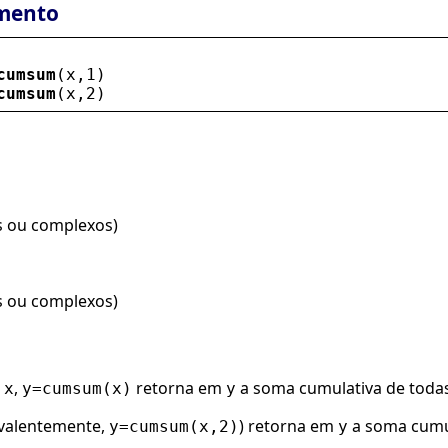
mento
cumsum
(
x
,1)
cumsum
(
x
,2)
is ou complexos)
is ou complexos)
z
,
retorna em
a soma cumulativa de toda
x
y=cumsum(x)
y
ivalentemente,
) retorna em
a soma cumu
y=cumsum(x,2)
y