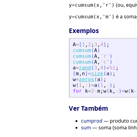
(ou, equ
y=cumsum(x,'r')
é a soma 
y=cumsum(x,'m')
Exemplos
A
=
[
1
,
2
;
3
,
4
]
;
cumsum
(
A
)
cumsum
(
A
,
'
r
'
)
cumsum
(
A
,
'
c
'
)
a
=
rand
(
3
,
4
)
+
%i
;
[
m
,
n
]
=
size
(
a
)
;
w
=
zeros
(
a
)
;
w
(
1
,
:
)
=
a
(
1
,
:
)
;
for
k
=
2
:
m
;
w
(
k
,
:
)
=
w
(
k
-
Ver Também
cumprod
— produto cu
sum
— soma (soma linha