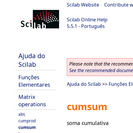
Scilab Website
|
Contribute w
Scilab Online Help
5.5.1 - Português
Scilab 5.5.1
Ajuda do
Scilab
Please note that the recommend
See the recommended document
Funções
Elementares
Ajuda do Scilab
>>
Funções E
Matrix
cumsum
operations
abs
cumprod
soma cumulativa
cumsum