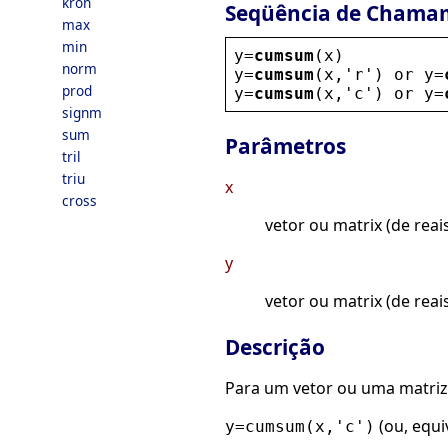
kron
Seqüência de Chama
max
min
y
=
cumsum
(
x
)
norm
y
=
cumsum
(
x
,
'
r
'
) 
or
y
=
prod
y
=
cumsum
(
x
,
'
c
'
) 
or
y
=
signm
sum
Parâmetros
tril
triu
x
cross
vetor ou matrix (de rea
y
vetor ou matrix (de rea
Descrição
Para um vetor ou uma matri
(ou, equ
y=cumsum(x,'c')