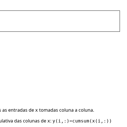
s as entradas de
tomadas coluna a coluna.
x
lativa das colunas de
:
x
y(i,:)=cumsum(x(i,:))