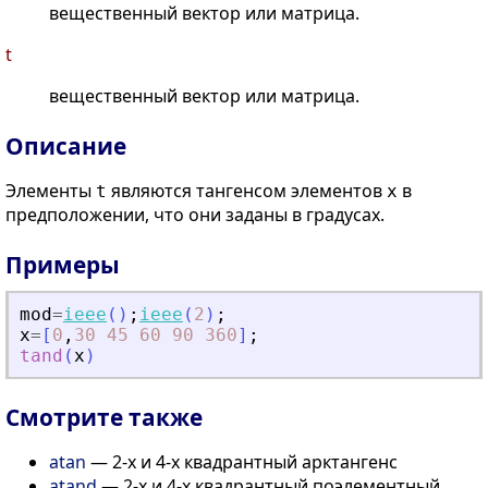
вещественный вектор или матрица.
t
вещественный вектор или матрица.
Описание
Элементы
являются тангенсом элементов
в
t
x
предположении, что они заданы в градусах.
Примеры
mod
=
ieee
(
)
;
ieee
(
2
)
;
x
=
[
0
,
30
45
60
90
360
]
;
tand
(
x
)
Смотрите также
atan
— 2-х и 4-х квадрантный арктангенс
atand
— 2-х и 4-х квадрантный поэлементный