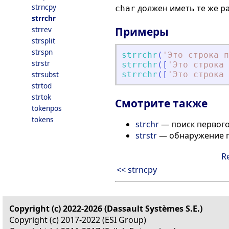
strncpy
должен иметь те же р
char
strrchr
strrev
Примеры
strsplit
strspn
strrchr
(
'
Это строка п
strstr
strrchr
(
[
'
Это строка 
strsubst
strrchr
(
[
'
Это строка 
strtod
strtok
Смотрите также
tokenpos
tokens
strchr
— поиск первого
strstr
— обнаружение 
R
<< strncpy
Copyright (c) 2022-2026 (Dassault Systèmes S.E.)
Copyright (c) 2017-2022 (ESI Group)