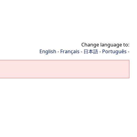
Change language to:
English
-
Français
-
日本語
-
Português
-