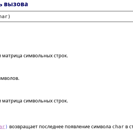
ь вызова
har
)
и матрица символьных строк.
имволов.
и матрица символьных строк.
возвращает последнее появление символа
в с
ar
)
char