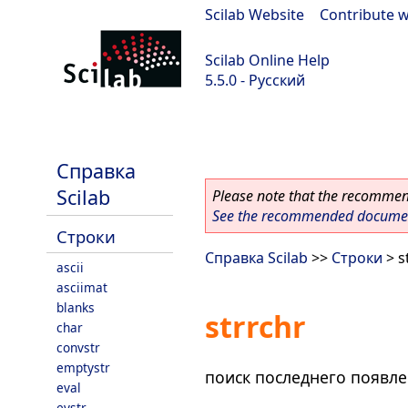
Scilab Website
|
Contribute w
Scilab Online Help
5.5.0 - Русский
Scilab 5.5.0
Справка
Scilab
Please note that the recommend
See the recommended document
Строки
Справка Scilab
>>
Строки
> s
ascii
asciimat
blanks
strrchr
char
convstr
emptystr
поиск последнего появле
eval
evstr