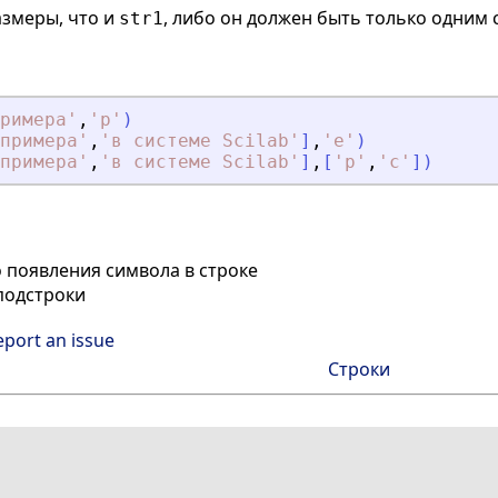
азмеры, что и
, либо он должен быть только одним
str1
римера
'
,
'
р
'
)
примера
'
,
'
в системе Scilab
'
]
,
'
е
'
)
примера
'
,
'
в системе Scilab
'
]
,
[
'
р
'
,
'
с
'
]
)
 появления символа в строке
подстроки
eport an issue
Строки