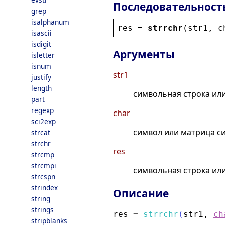
Последовательност
grep
isalphanum
res
 = 
strrchr
(
str1
, 
c
isascii
isdigit
Аргументы
isletter
isnum
str1
justify
length
символьная строка ил
part
regexp
char
sci2exp
символ или матрица с
strcat
strchr
res
strcmp
strcmpi
символьная строка ил
strcspn
strindex
Описание
string
strings
res
=
strrchr
(
str1
,
ch
stripblanks