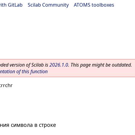
ith GitLab
|
Scilab Community
|
ATOMS toolboxes
ed version of Scilab is
2026.1.0
. This page might be outdated.
ation of this function
trrchr
ния символа в строке