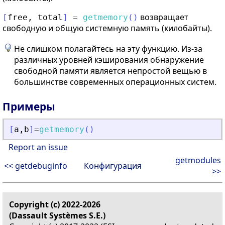
возвращает
[
free
,
total
]
=
getmemory
(
)
свободную и общую системную память (килобайты).
Не слишком полагайтесь на эту функцию. Из-за
различных уровней кэширования обнаружение
свободной памяти является непростой вещью в
большинстве современных операционных систем.
Примеры
[
a
,
b
]
=
getmemory
(
)
Report an issue
getmodules
<< getdebuginfo
Конфигурация
>>
Copyright (c) 2022-2026
(Dassault Systèmes S.E.)