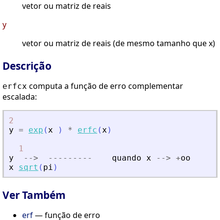
vetor ou matriz de reais
y
vetor ou matriz de reais (de mesmo tamanho que x)
Descrição
computa a função de erro complementar
erfcx
escalada:
2
y
=
exp
(
x
)
*
erfc
(
x
)
1
y
-
-
>
-
-
-
-
-
-
-
-
-
quando
x
-
-
>
+
oo
x
sqrt
(
pi
)
Ver Também
erf
— função de erro