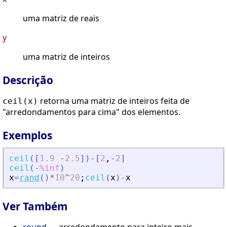
uma matriz de reais
y
uma matriz de inteiros
Descrição
retorna uma matriz de inteiros feita de
ceil(x)
"arredondamentos para cima" dos elementos.
Exemplos
ceil
(
[
1.9
-
2.5
]
)
-
[
2
,
-
2
]
ceil
(
-
%inf
)
x
=
rand
(
)
*
10
^
20
;
ceil
(
x
)
-
x
Ver Também
round
— arredondamento para inteiro mais