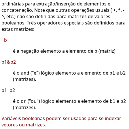
ordinárias para extração/inserção de elementos e
concatenação. Note que outras operações usuais ( +, *, -,
^, etc.) não são definidas para matrizes de valores
booleanos. Três operadores especiais são definidos para
estas matrizes:
~b
é a negação elemento a elemento de
(matriz).
b
b1&b2
é o
("e") lógico elemento a elemento de
e
and
b1
b2
(matrizes).
b1|b2
é o
("ou") lógico elemento a elemento de
e
or
b1
b2
(matrizes).
Variáveis booleanas podem ser usadas para se indexar
vetores ou matrizes.