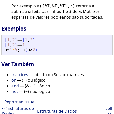
Por exemplo
retorna a
a([%T,%F,%T],:)
submatriz feita das linhas
e
de
. Matrizes
1
3
a
esparsas de valores booleanos são suportadas.
Exemplos
[
1
,
2
]
==
[
1
,
3
]
[
1
,
2
]
==
1
a
=
1
:
5
;
a
(
a
>
2
)
Ver Também
matrices
— objeto do Scilab: matrizes
or
— (|) ou lógico
and
— (&) "E" lógico
not
— (~) não lógico
Report an issue
<< Estruturas de
cell
Estruturas de Dados