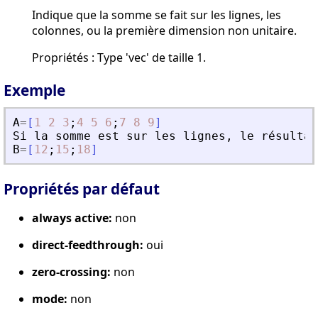
Indique que la somme se fait sur les lignes, les
colonnes, ou la première dimension non unitaire.
Propriétés : Type 'vec' de taille 1.
Exemple
A
=
[
1
2
3
;
4
5
6
;
7
8
9
]
Si
la
somme
est
sur
les
lignes
,
le
r
é
sultat
B
=
[
12
;
15
;
18
]
Propriétés par défaut
always active:
non
direct-feedthrough:
oui
zero-crossing:
non
mode:
non