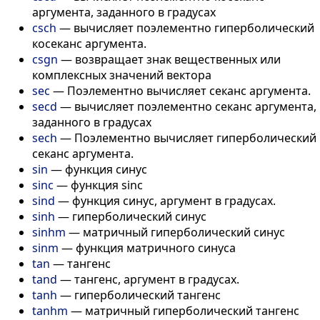
аргумента, заданного в градусах
csch
—
вычисляет поэлементно гиперболический
косеканс аргумента.
csgn
—
возвращает знак вещественных или
комплексных значений вектора
sec
—
Поэлементно вычисляет секанс аргумента.
secd
—
вычисляет поэлементно секанс аргумента,
заданного в градусах
sech
—
Поэлементно вычисляет гиперболический
секанс аргумента.
sin
—
функция синус
sinc
—
функция sinc
sind
—
функция синус, аргумент в градусах.
sinh
—
гиперболический синус
sinhm
—
матричный гиперболический синус
sinm
—
функция матричного синуса
tan
—
тангенс
tand
—
тангенс, аргумент в градусах.
tanh
—
гиперболический тангенс
tanhm
—
матричный гиперболический тангенс