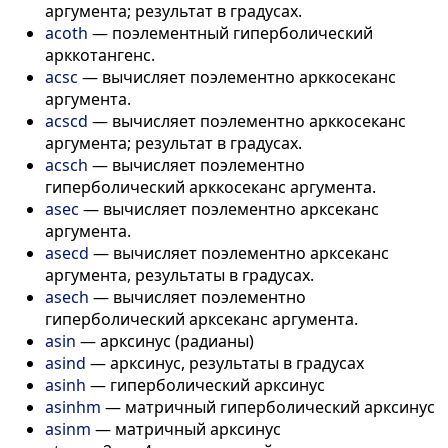
аргумента; результат в градусах.
acoth
—
поэлементный гиперболический
арккотангенс.
acsc
—
вычисляет поэлементно арккосеканс
аргумента.
acscd
—
вычисляет поэлементно арккосеканс
аргумента; результат в градусах.
acsch
—
вычисляет поэлементно
гиперболический арккосеканс аргумента.
asec
—
вычисляет поэлементно арксеканс
аргумента.
asecd
—
вычисляет поэлементно арксеканс
аргумента, результаты в градусах.
asech
—
вычисляет поэлементно
гиперболический арксеканс аргумента.
asin
—
арксинус (радианы)
asind
—
арксинус, результаты в градусах
asinh
—
гиперболический арксинус
asinhm
—
матричный гиперболический арксинус
asinm
—
матричный арксинус