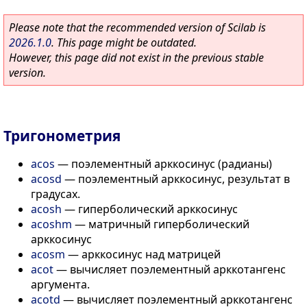
Please note that the recommended version of Scilab is
2026.1.0
. This page might be outdated.
However, this page did not exist in the previous stable
version.
Тригонометрия
acos
—
поэлементный арккосинус (радианы)
acosd
—
поэлементный арккосинус, результат в
градусах.
acosh
—
гиперболический арккосинус
acoshm
—
матричный гиперболический
арккосинус
acosm
—
арккосинус над матрицей
acot
—
вычисляет поэлементный арккотангенс
аргумента.
acotd
—
вычисляет поэлементный арккотангенс