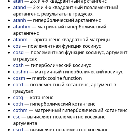
atan
—
2-х и 4-х квадрантный арктангенс
atand
—
2-х и 4-х квадрантный поэлементный
арктангенс, результаты в градусах.
atanh
—
гиперболический арктангенс
atanhm
—
матричный гиперболический
арктангенс
atanm
—
арктангенс квадратной матрицы
cos
—
поэлементная функция косинус
cosd
—
поэлементная функция косинус, аргумент
в градусах
cosh
—
гиперболический косинус
coshm
—
матричный гиперболический косинус
cosm
—
matrix cosine function
cotd
—
поэлементный котангенс, аргумент в
градусах
cotg
—
котангенс
coth
—
гиперболический котангенс
cothm
—
матричный гиперболический котангенс
csc
—
вычисляет поэлементно косеканс
аргумента
cscd
—
вычисляет поэлементно косеканс