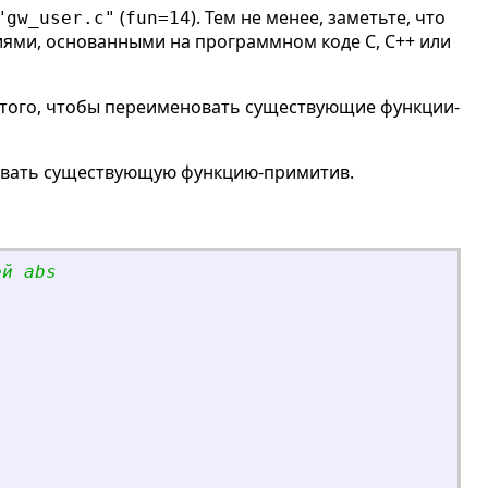
(
). Тем не менее, заметьте, что
"gw_user.c"
fun=14
иями, основанными на программном коде C, C++ или
 того, чтобы переименовать существующие функции-
вать существующую функцию-примитив.
ей abs