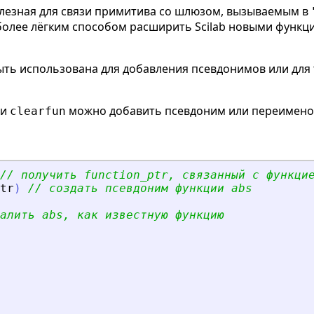
лезная для связи примитива со шлюзом, вызываемым в
более лёгким способом расширить Scilab новыми функц
ыть использована для добавления псевдонимов или для
и
можно добавить псевдоним или переимено
clearfun
// получить function_ptr, связанный с функци
tr
)
// создать псевдоним функции abs
алить abs, как известную функцию