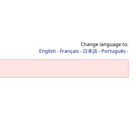
Change language to:
English
-
Français
-
日本語
-
Português
-