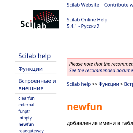
Scilab Website
|
Contribute w
Scilab Online Help
5.4.1 - Русский
Scilab 5.4.1
Scilab help
Please note that the recommend
Функции
See the recommended document
Встроенные и
Scilab help
>>
Функции
>
Вст
внешние
clearfun
newfun
external
funptr
intppty
добавление имени в таб
newfun
readgateway