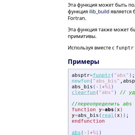
Эта функция может быть по
функция
ilib_build
является 
Fortran.
Эта функция также может б
примитивы.
Используя вместе с
funptr
Примеры
absptr
=
funptr
(
"
abs
"
)
;
newfun
(
"
abs_bis
"
,
absp
abs_bis
(
-
1
+
%i
)
clearfun
(
"
abs
"
)
// уд
//переопределить abs
function
y
=
abs
(
x
)
y
=
abs_bis
(
real
(
x
)
)
;
endfunction
abs
(
-
1
+
%i
)