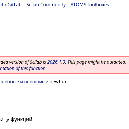
ith GitLab
|
Scilab Community
|
ATOMS toolboxes
ed version of Scilab is
2026.1.0
. This page might be outdated.
ation of this function
роенные и внешние
> newfun
лицу функций