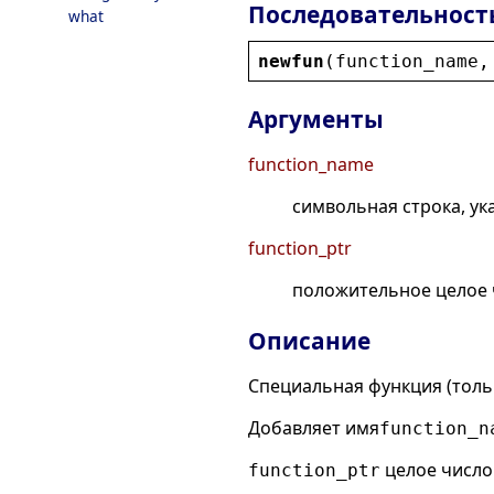
Последовательност
what
newfun
(
function_name
,
Аргументы
function_name
символьная строка, у
function_ptr
положительное целое ч
Описание
Специальная функция (тольк
Добавляет имя
function_n
целое числ
function_ptr