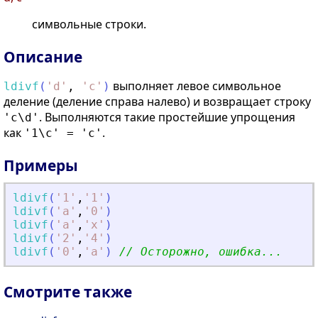
символьные строки.
Описание
выполняет левое символьное
ldivf
(
'
d
'
,
'
c
'
)
деление (деление справа налево) и возвращает строку
. Выполняются такие простейшие упрощения
'c\d'
как
.
'1\c' = 'c'
Примеры
ldivf
(
'
1
'
,
'
1
'
)
ldivf
(
'
a
'
,
'
0
'
)
ldivf
(
'
a
'
,
'
x
'
)
ldivf
(
'
2
'
,
'
4
'
)
ldivf
(
'
0
'
,
'
a
'
)
// Осторожно, ошибка...
Смотрите также