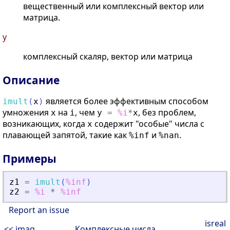
вещественный или комплексный вектор или
матрица.
y
комплексный скаляр, вектор или матрица
Описание
является более эффективным способом
imult
(
x
)
умножения
на
, чем
, без проблем,
x
i
y
=
%i
*
x
возникающих, когда
содержит "особые" числа с
x
плавающей запятой, такие как
и
.
%inf
%nan
Примеры
z1
=
imult
(
%inf
)
z2
=
%i
*
%inf
Report an issue
isreal
<< imag
Комплексные числа