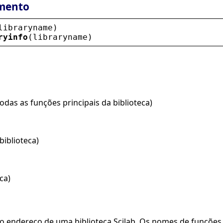
mento
libraryname
)
ryinfo
(
libraryname
)
odas as funções principais da biblioteca)
biblioteca)
ca)
o endereço de uma biblioteca Scilab. Os nomes de funçõe