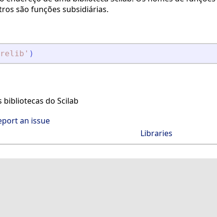
utros são funções subsidiárias.
relib
'
)
 bibliotecas do Scilab
eport an issue
Libraries