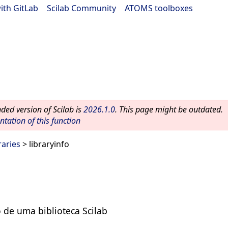
ith GitLab
|
Scilab Community
|
ATOMS toolboxes
ed version of Scilab is
2026.1.0
. This page might be outdated.
ation of this function
raries
> libraryinfo
 de uma biblioteca Scilab