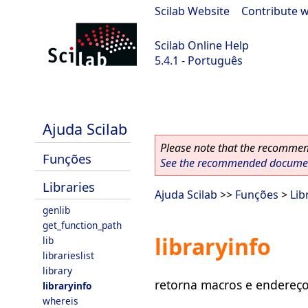
Scilab Website
|
Contribute w
Scilab Online Help
5.4.1 - Português
Scilab 5.4.1
Ajuda Scilab
Please note that the recommend
Funções
See the recommended document
Libraries
Ajuda Scilab
>>
Funções
>
Lib
genlib
get_function_path
libraryinfo
lib
librarieslist
library
retorna macros e endereço
libraryinfo
whereis