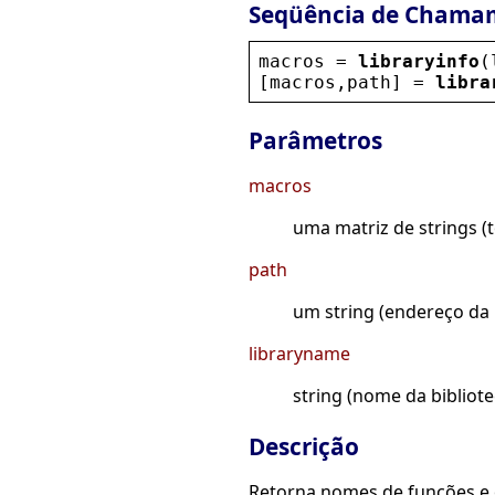
Seqüência de Chama
macros
 = 
libraryinfo
(
[
macros
,
path
] = 
libra
Parâmetros
macros
uma matriz de strings (t
path
um string (endereço da 
libraryname
string (nome da bibliote
Descrição
Retorna nomes de funções e 