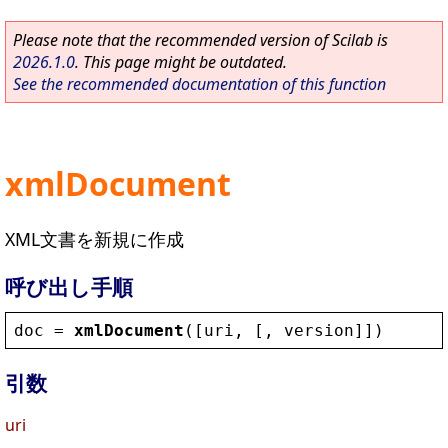
Please note that the recommended version of Scilab is
2026.1.0
. This page might be outdated.
See the recommended documentation of this function
xmlDocument
XML文書を新規に作成
呼び出し手順
doc
 = 
xmlDocument
([
uri
, [, 
version
]])
引数
uri