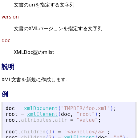
文書のuriを指定する文字列
version
文書のXMLバージョンを指定する文字列
doc
XMLDoc型のmlist
説明
XML文書を新規に作成します.
例
doc
=
xmlDocument
(
"
TMPDIR/foo.xml
"
)
;
root
=
xmlElement
(
doc
,
"
root
"
)
;
root
.
attributes
.
attr
=
"
value
"
;
root
.
children
(
1
)
=
"
<
a
>
hello
<
/a
>
"
;
root
.
children
(
2
)
=
xmlElement
(
doc
,
"
b
"
)
;