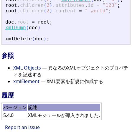
root
.
children
(
2
)
.
attributes
.
id
=
"
123
"
;
root
.
children
(
2
)
.
content
=
"
 world
"
;
doc
.
root
=
root
;
xmlDump
(
doc
)
xmlDelete
(
doc
)
;
参照
XML Objects
— 異なるのXMLオブジェクトのプロパテ
ィを記述する
xmlElement
— XML要素を新規に作成する
履歴
バージョン
記述
5.4.0
XMLモジュールが導入されました.
Report an issue