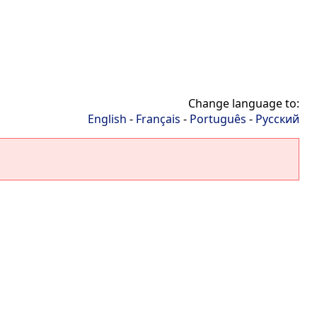
Change language to:
English
-
Français
-
Português
-
Русский