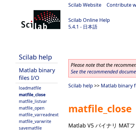
Scilab Website
|
Contribute w
Scilab Online Help
5.4.1 - 日本語
Scilab 5.4.1
Scilab help
Please note that the recommend
Matlab binary
See the recommended document
files I/O
Scilab help
>>
Matlab binary f
loadmatfile
matfile_close
matfile_listvar
matfile_close
matfile_open
matfile_varreadnext
matfile_varwrite
Matlab V5 バイナリ MA
savematfile