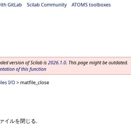
ith GitLab
|
Scilab Community
|
ATOMS toolboxes
ed version of Scilab is
2026.1.0
. This page might be outdated.
ation of this function
iles I/O
> matfile_close
Tファイルを閉じる.