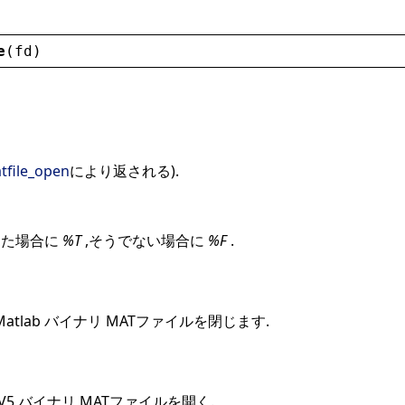
e
(
fd
)
tfile_open
により返される).
した場合に
%T
,そうでない場合に
%F
.
atlab バイナリ MATファイルを閉じます.
b V5 バイナリ MATファイルを開く.