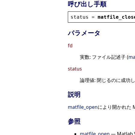
呼び出し手順
status
 = 
matfile_clos
パラメータ
fd
実数: ファイル記述子 (
ma
status
論理値: 閉じるのに成功
説明
matfile_open
により開かれた M
参照
matfile_open
— Matla