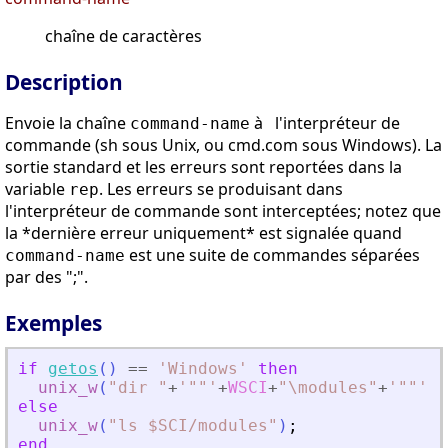
chaîne de caractères
Description
Envoie la chaîne
à l'interpréteur de
command-name
commande (sh sous Unix, ou cmd.com sous Windows). La
sortie standard et les erreurs sont reportées dans la
variable
. Les erreurs se produisant dans
rep
l'interpréteur de commande sont interceptées; notez que
la *dernière erreur uniquement* est signalée quand
est une suite de commandes séparées
command-name
par des ";".
Exemples
if
getos
(
)
==
'
Windows
'
then
unix_w
(
"
dir 
"
+
'
""
'
+
WSCI
+
"
\modules
"
+
'
""
'
)
;
else
unix_w
(
"
ls $SCI/modules
"
)
;
end