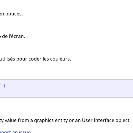
 en pouces.
 de l'écran.
tilisés pour coder les couleurs.
"
)
y value from a graphics entity or an User Interface object.
eport an issue