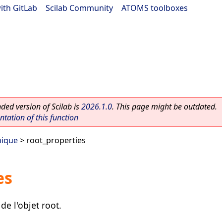
ith GitLab
|
Scilab Community
|
ATOMS toolboxes
ed version of Scilab is
2026.1.0
. This page might be outdated.
ation of this function
hique
> root_properties
es
de l'objet root.