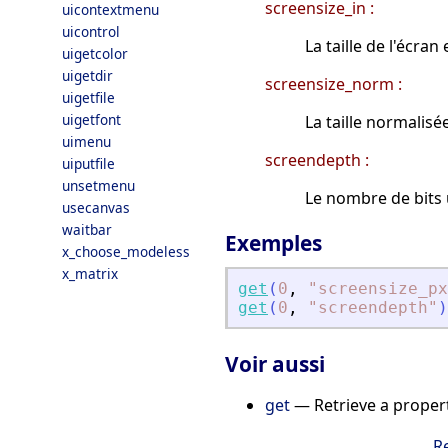
screensize_in :
uicontextmenu
uicontrol
La taille de l'écran
uigetcolor
uigetdir
screensize_norm :
uigetfile
uigetfont
La taille normalisée
uimenu
screendepth :
uiputfile
unsetmenu
Le nombre de bits u
usecanvas
waitbar
Exemples
x_choose_modeless
x_matrix
get
(
0
,
"
screensize_px
get
(
0
,
"
screendepth
"
)
Voir aussi
get
— Retrieve a propert
R