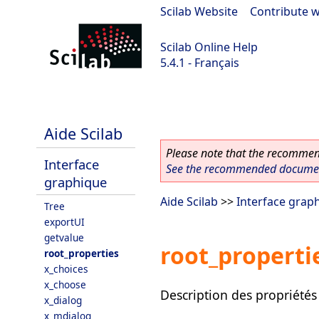
Scilab Website
|
Contribute w
Scilab Online Help
5.4.1 - Français
Scilab 5.4.1
Aide Scilab
Please note that the recommend
Interface
See the recommended document
graphique
Aide Scilab
>>
Interface grap
Tree
exportUI
getvalue
root_properti
root_properties
x_choices
x_choose
Description des propriétés 
x_dialog
x_mdialog