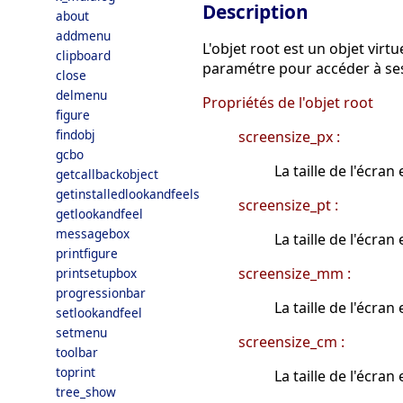
Description
about
addmenu
L'objet root est un objet virtu
clipboard
paramétre pour accéder à ses
close
delmenu
Propriétés de l'objet root
figure
findobj
screensize_px :
gcbo
La taille de l'écran 
getcallbackobject
getinstalledlookandfeels
screensize_pt :
getlookandfeel
messagebox
La taille de l'écran
printfigure
screensize_mm :
printsetupbox
progressionbar
La taille de l'écran
setlookandfeel
setmenu
screensize_cm :
toolbar
toprint
La taille de l'écran
tree_show