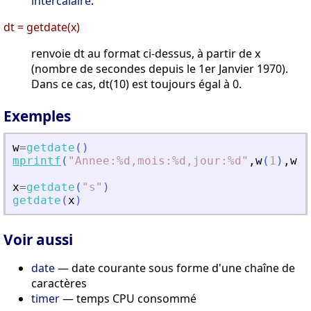
intercalaire
.
dt = getdate(x)
renvoie dt au format ci-dessus, à partir de x
(nombre de secondes depuis le 1er Janvier 1970).
Dans ce cas, dt(10) est toujours égal à 0.
Exemples
w
=
getdate
(
)
mprintf
(
"
Annee:%d,mois:%d,jour:%d
"
,
w
(
1
)
,
w
(
2
x
=
getdate
(
"
s
"
)
getdate
(
x
)
Voir aussi
date
— date courante sous forme d'une chaîne de
caractères
timer
— temps CPU consommé