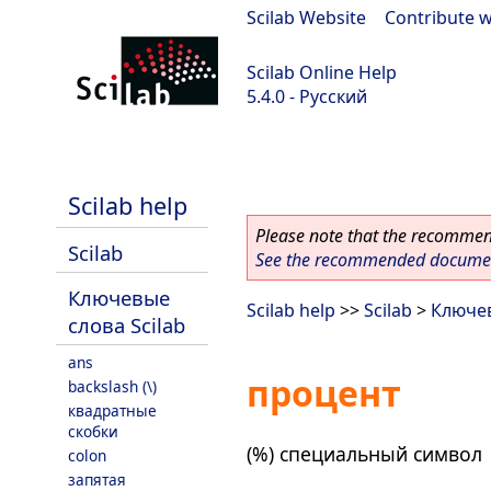
Scilab Website
|
Contribute w
Scilab Online Help
5.4.0 - Русский
Scilab 5.4.0
Scilab help
Please note that the recommend
Scilab
See the recommended document
Ключевые
Scilab help
>>
Scilab
>
Ключев
слова Scilab
ans
процент
backslash (\)
квадратные
скобки
(%) специальный символ
colon
запятая