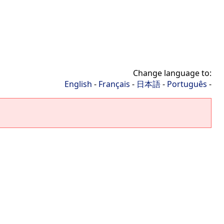
Change language to:
English
-
Français
-
日本語
-
Português
-