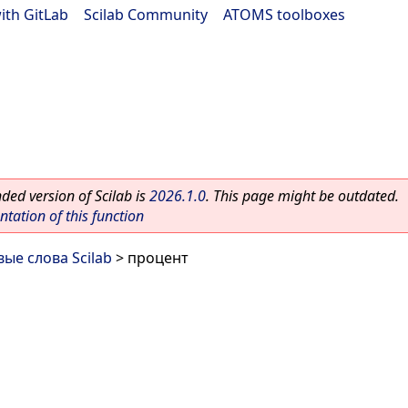
ith GitLab
|
Scilab Community
|
ATOMS toolboxes
ed version of Scilab is
2026.1.0
. This page might be outdated.
ation of this function
ые слова Scilab
> процент