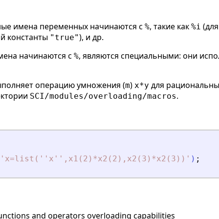
ые имена переменных начинаются с
, такие как
(дл
%
%i
ой константы
), и др.
"true"
имена начинаются с
, являются специальными: они исп
%
полняет операцию умножения (
)
для рациональны
m
x*y
ектории
.
SCI/modules/overloading/macros
'
x=list(''x'',x1(2)*x2(2),x2(3)*x2(3))
'
)
;
unctions and operators overloading capabilities