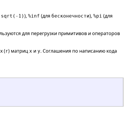
я
),
(для
),
(для
sqrt(-1)
%inf
бесконечности
%pi
ользуются для перегрузки примитивов и операторов
х (
) матриц
и
. Соглашения по написанию кода
r
x
y