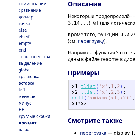
Описание
комментарии
сравнение
Некоторые предопределённ
доллар
),
(для логическ
3.14...
%T
точка
else
Кроме того, функции, чьи 
elseif
(см.
перегрузку
).
empty
end
Например, функция
вы
%rmr
знак равенства
даны в файле readme в дир
выделение
global
Примеры
крышечка
вставка
x1
=
tlist
(
'
x
'
,
1
,
2
)
;
left
x2
=
tlist
(
'
x
'
,
2
,
3
)
;
меньше
deff
(
'
x=%xmx(x1,x2)
'
,
минус
x1
*
x2
НЕ
круглые скобки
Смотрите также
процент
плюс
перегрузка
— display, f