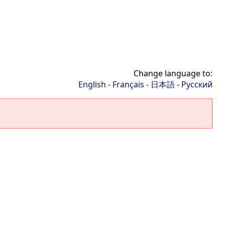
Change language to:
English
-
Français
-
日本語
-
Русский