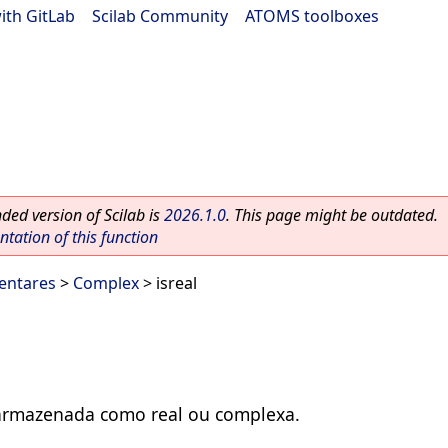
ith GitLab
|
Scilab Community
|
ATOMS toolboxes
ed version of Scilab is
2026.1.0
. This page might be outdated.
ation of this function
entares
>
Complex
> isreal
é armazenada como real ou complexa.