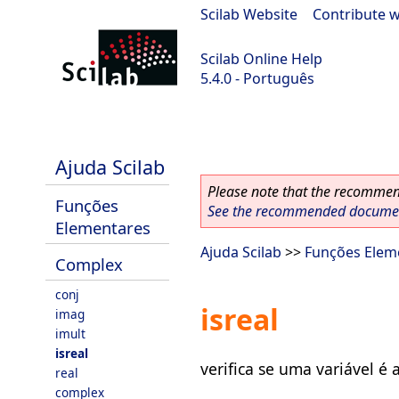
Scilab Website
|
Contribute w
Scilab Online Help
5.4.0 - Português
Scilab 5.4.0
Ajuda Scilab
Please note that the recommend
Funções
See the recommended document
Elementares
Ajuda Scilab
>>
Funções Elem
Complex
conj
isreal
imag
imult
isreal
verifica se uma variável 
real
complex