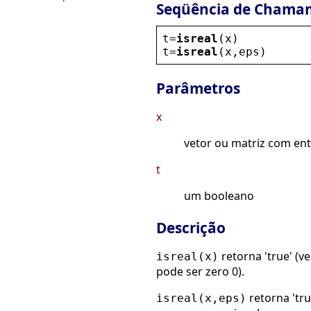
Seqüência de Chama
t
=
isreal
(
x
)
t
=
isreal
(
x
,
eps
)
Parâmetros
x
vetor ou matriz com ent
t
um booleano
Descrição
retorna 'true' (v
isreal(x)
pode ser zero 0).
retorna 'tru
isreal(x,eps)