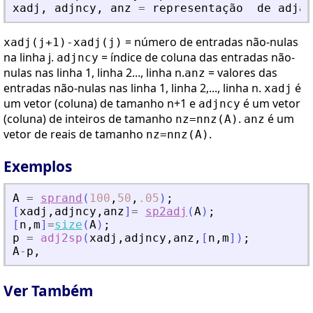
xadj
,
adjncy
,
anz
=
representa
ç
ã
o
de
adjac
= número de entradas não-nulas
xadj(j+1)-xadj(j)
na linha j.
= índice de coluna das entradas não-
adjncy
nulas nas linha 1, linha 2..., linha n.
= valores das
anz
entradas não-nulas nas linha 1, linha 2,..., linha n.
é
xadj
um vetor (coluna) de tamanho n+1 e
é um vetor
adjncy
(coluna) de inteiros de tamanho
.
é um
nz=nnz(A)
anz
vetor de reais de tamanho
.
nz=nnz(A)
Exemplos
A
=
sprand
(
100
,
50
,
.05
)
;
[
xadj
,
adjncy
,
anz
]
=
sp2adj
(
A
)
;
[
n
,
m
]
=
size
(
A
)
;
p
=
adj2sp
(
xadj
,
adjncy
,
anz
,
[
n
,
m
]
)
;
A
-
p
,
Ver Também