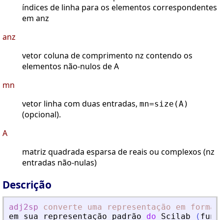
índices de linha para os elementos correspondentes
em anz
anz
vetor coluna de comprimento nz contendo os
elementos não-nulos de A
mn
vetor linha com duas entradas,
mn=size(A)
(opcional).
A
matriz quadrada esparsa de reais ou complexos (nz
entradas não-nulas)
Descrição
adj2sp
converte
uma
representação
em
forma
em
sua
representa
ç
ã
o
padr
ã
o
do
Scilab
(
fun
ç